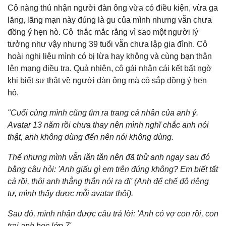
Cô nàng thú nhận người đàn ông vừa có điều kiện, vừa ga
lăng, lãng mạn này đúng là gu của mình nhưng vẫn chưa
đồng ý hẹn hò. Cô thắc mắc rằng vì sao một người lý
tưởng như vậy nhưng 39 tuổi vẫn chưa lập gia đình. Cô
hoài nghi liệu mình có bị lừa hay không và cùng bạn thân
lên mạng điều tra. Quả nhiên, cô gái nhận cái kết bất ngờ
khi biết sự thật về người đàn ông mà cô sắp đồng ý hẹn
hò.
"Cuối cùng mình cũng tìm ra trang cá nhân của anh ý.
Avatar 13 năm rồi chưa thay nên mình nghĩ chắc anh nói
thật, anh không dùng đến nên nói không dùng.
Thế nhưng mình vẫn lăn tăn nên đã thử anh ngay sau đó
bằng câu hỏi: 'Anh giấu gì em trên đúng không? Em biết tất
cả rồi, thôi anh thẳng thắn nói ra đi' (Anh để chế độ riêng
tư, mình thấy được mỗi avatar thôi).
Sau đó, mình nhận được câu trả lời:
'Anh có vợ con rồi, con
trai anh học lớp 7'.