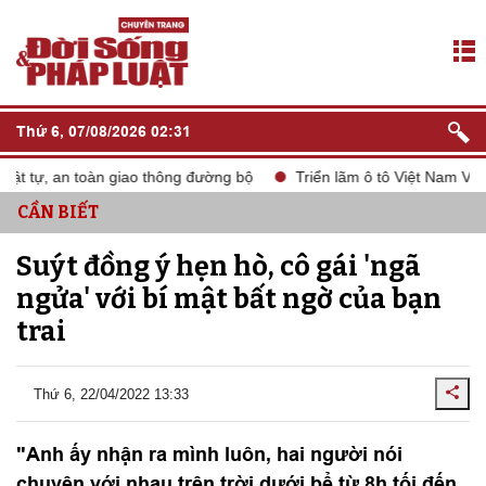
Thứ 6, 07/08/2026 02:31
 tự, an toàn giao thông đường bộ
Triển lãm ô tô Việt Nam VMS 2
CẦN BIẾT
Suýt đồng ý hẹn hò, cô gái 'ngã
ngửa' với bí mật bất ngờ của bạn
trai
Thứ 6, 22/04/2022 13:33
"Anh ấy nhận ra mình luôn, hai người nói
chuyện với nhau trên trời dưới bể từ 8h tối đến