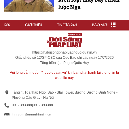
lược Nga
RSS
GIỚI THIỆU
TIN TỨC 24H
BÁO MỚI
https://m.doisongphapluat.nguoiduatin.vn
Giấy phép số 12/GP-CBC của Cục Báo chí cấp ngày 17/7/2020
Tổng biên tập: Phạm Quốc Huy
Vui lòng dẫn nguồn "nguoiduatin.vn" khi bạn phát hành lại thông tin từ
website này.
Tầng 4, Tòa tháp Ngôi Sao - Star Tower, đường Dương Đình Nghệ -
Phường Cầu Giấy - Hà Nội
0917393388
|
0917393388
toasoan@nguoiduatin.vn