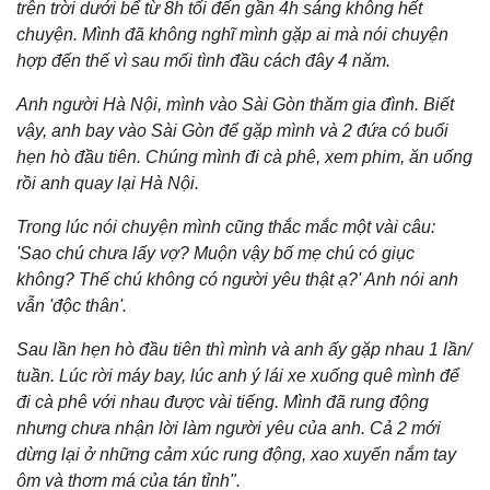
trên trời dưới bể từ 8h tối đến gần 4h sáng không hết
chuyện. Mình đã không nghĩ mình gặp ai mà nói chuyện
hợp đến thế vì sau mối tình đầu cách đây 4 năm.
Anh người Hà Nội, mình vào Sài Gòn thăm gia đình. Biết
vậy, anh bay vào Sài Gòn để gặp mình và 2 đứa có buổi
hẹn hò đầu tiên. Chúng mình đi cà phê, xem phim, ăn uống
rồi anh quay lại Hà Nội.
Trong lúc nói chuyện mình cũng thắc mắc một vài câu:
'Sao chú chưa lấy vợ? Muộn vậy bố mẹ chú có giục
không? Thế chú không có người yêu thật ạ?' Anh nói anh
vẫn 'độc thân'.
Sau lần hẹn hò đầu tiên thì mình và anh ấy gặp nhau 1 lần/
tuần. Lúc rời máy bay, lúc anh ý lái xe xuống quê mình để
đi cà phê với nhau được vài tiếng. Mình đã rung động
nhưng chưa nhận lời làm người yêu của anh. Cả 2 mới
dừng lại ở những cảm xúc rung động, xao xuyến nắm tay
ôm và thơm má của tán tỉnh".