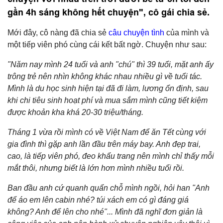
gần 4h sáng không hết chuyện", cô gái chia sẻ.
Mới đây, cô nàng đã chia sẻ
câu chuyện tình
của mình và
một tiếp viên phó cùng cái kết bất ngờ. Chuyện như sau:
"Năm nay mình 24 tuổi và anh "chú" thì 39 tuổi, mặt anh ấy
trông trẻ nên nhìn không khác nhau nhiều gì về tuổi tác.
Mình là du học sinh hiện tại đã đi làm, lương ổn định, sau
khi chi tiêu sinh hoạt phí và mua sắm mình cũng tiết kiệm
được khoản kha khá 20-30 triệu/tháng.
Tháng 1 vừa rồi mình có về Việt Nam để ăn Tết cùng với
gia đình thì gặp anh lần đầu trên máy bay. Anh đẹp trai,
cao, là tiếp viên phó, đeo khẩu trang nên mình chỉ thấy mỗi
mắt thôi, nhưng biết là lớn hơn mình nhiều tuổi rồi.
Ban đầu anh cứ quanh quẩn chỗ mình ngồi, hỏi han "Anh
để áo em lên cabin nhé? túi xách em có gì đáng giá
không? Anh để lên cho nhé"... Mình đã nghĩ đơn giản là