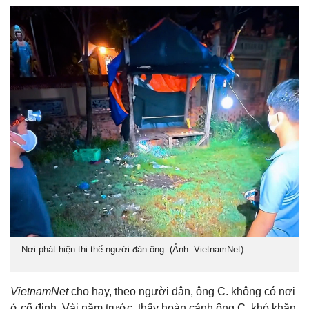
Nơi phát hiện thi thể người đàn ông. (Ảnh: VietnamNet)
VietnamNet
cho hay, theo người dân, ông C. không có nơi
ở cố định. Vài năm trước, thấy hoàn cảnh ông C. khó khăn,