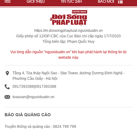
RSS
GIỚI THIỆU
TIN TỨC 24H
BÁO MỚI
https://m.doisongphapluat.nguoiduatin.vn
Giấy phép số 12/GP-CBC của Cục Báo chí cấp ngày 17/7/2020
Tổng biên tập: Phạm Quốc Huy
Vui lòng dẫn nguồn "nguoiduatin.vn" khi bạn phát hành lại thông tin từ
website này.
Tầng 4, Tòa tháp Ngôi Sao - Star Tower, đường Dương Đình Nghệ -
Phường Cầu Giấy - Hà Nội
0917393388
|
0917393388
toasoan@nguoiduatin.vn
BÁO GIÁ QUẢNG CÁO
Truyền thông và quảng cáo : 0824 799 799