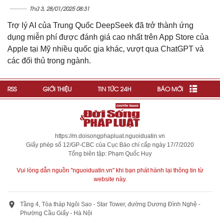
Thứ 3, 28/01/2025 08:31
Trợ lý AI của Trung Quốc DeepSeek đã trở thành ứng
dụng miễn phí được đánh giá cao nhất trên App Store của
Apple tại Mỹ nhiều quốc gia khác, vượt qua ChatGPT và
các đối thủ trong ngành.
RSS
GIỚI THIỆU
TIN TỨC 24H
BÁO MỚI
https://m.doisongphapluat.nguoiduatin.vn
Giấy phép số 12/GP-CBC của Cục Báo chí cấp ngày 17/7/2020
Tổng biên tập: Phạm Quốc Huy
Vui lòng dẫn nguồn "nguoiduatin.vn" khi bạn phát hành lại thông tin từ
website này.
Tầng 4, Tòa tháp Ngôi Sao - Star Tower, đường Dương Đình Nghệ -
Phường Cầu Giấy - Hà Nội