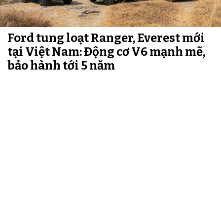
Ford tung loạt Ranger, Everest mới
tại Việt Nam: Động cơ V6 mạnh mẽ,
bảo hành tới 5 năm
Thứ 5, 07/05/2026 14:45
Ford Việt Nam vừa ra mắt dải sản phẩm Ranger và
Everest nâng cấp với hàng loạt thay đổi về động cơ, công
nghệ và thiết kế. Đáng chú ý, nhiều phiên bản mới được
trang bị động cơ V6 mạnh mẽ, công nghệ hỗ trợ lái hiện
đại cùng chính sách bảo hành hấp dẫn.