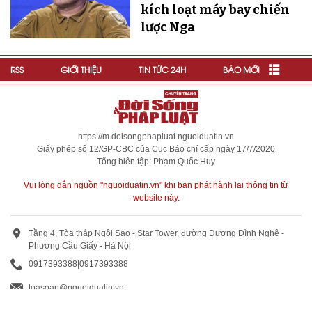
kích loạt máy bay chiến
lược Nga
RSS
GIỚI THIỆU
TIN TỨC 24H
BÁO MỚI
https://m.doisongphapluat.nguoiduatin.vn
Giấy phép số 12/GP-CBC của Cục Báo chí cấp ngày 17/7/2020
Tổng biên tập: Phạm Quốc Huy
Vui lòng dẫn nguồn "nguoiduatin.vn" khi bạn phát hành lại thông tin từ
website này.
Tầng 4, Tòa tháp Ngôi Sao - Star Tower, đường Dương Đình Nghệ -
Phường Cầu Giấy - Hà Nội
0917393388
|
0917393388
toasoan@nguoiduatin.vn