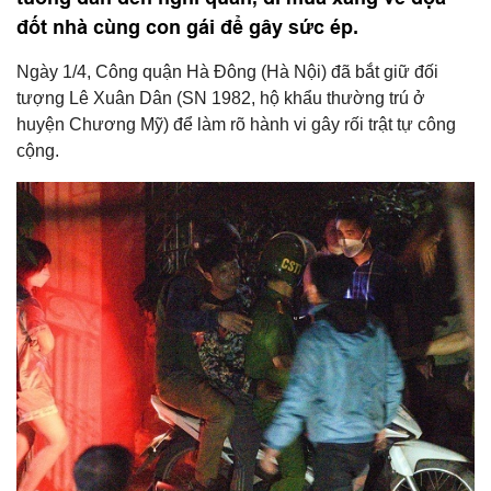
đốt nhà cùng con gái để gây sức ép.
Ngày 1/4, Công quận Hà Đông (Hà Nội) đã bắt giữ đối
tượng Lê Xuân Dân (SN 1982, hộ khẩu thường trú ở
huyện Chương Mỹ) để làm rõ hành vi gây rối trật tự công
cộng.