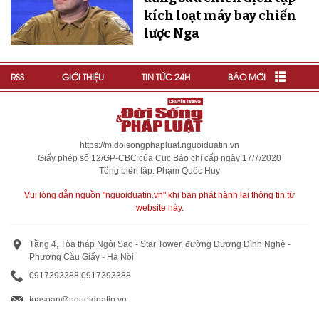
kích loạt máy bay chiến
lược Nga
RSS
GIỚI THIỆU
TIN TỨC 24H
BÁO MỚI
https://m.doisongphapluat.nguoiduatin.vn
Giấy phép số 12/GP-CBC của Cục Báo chí cấp ngày 17/7/2020
Tổng biên tập: Phạm Quốc Huy
Vui lòng dẫn nguồn "nguoiduatin.vn" khi bạn phát hành lại thông tin từ
website này.
Tầng 4, Tòa tháp Ngôi Sao - Star Tower, đường Dương Đình Nghệ -
Phường Cầu Giấy - Hà Nội
0917393388
|
0917393388
toasoan@nguoiduatin.vn