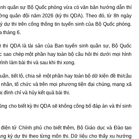
 sinh quân sự Bộ Quốc phòng vừa có văn bản hướng dẫn thí
ường quân đội năm 2026 (kỳ thi QDA). Theo đó, từ 8h ngày
ký dự thi trên cổng thông tin tuyển sinh của Bộ Quốc phòng.
a tháng 6.
ề thi QDA là tài sản của Ban tuyển sinh quân sự, Bộ Quốc
c sao chép một phần hay toàn bộ câu hỏi thi dưới mọi hình
nh làm bài thi và sau khi thi xong.
ận, tiết lộ, chia sẻ một phần hay toàn bộ dữ kiện đề thi/câu
 nhân, tổ chức và trên mọi phương tiện đại chúng, mạng xã
ị đình chỉ và hủy kết quả bài thi.
g cho biết kỳ thi QDA sẽ không công bố đáp án và thí sinh
 điện tử Chính phủ cho biết thêm, Bộ Giáo dục và Đào tạo
ng ký dự thi theo từng môn thi. Dữ liệu cho thấy xu hướng