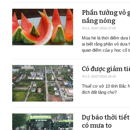
Phần tưởng vô g
nắng nóng
Thứ 5, 30/07/2026 07:00
Mùa hè là thời điểm dưa h
ai biết rằng phần vỏ dưa 
quan điểm của y học cổ t
Có được giảm ti
Thứ 5, 30/07/2026 06:45
Thuế cơ sở 10 tỉnh Bắc N
đích đất tặng cho?
Dự báo thời tiế
có mưa to