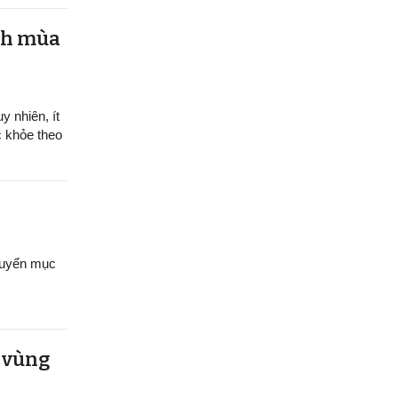
ệnh mùa
y nhiên, ít
c khỏe theo
chuyển mục
u vùng