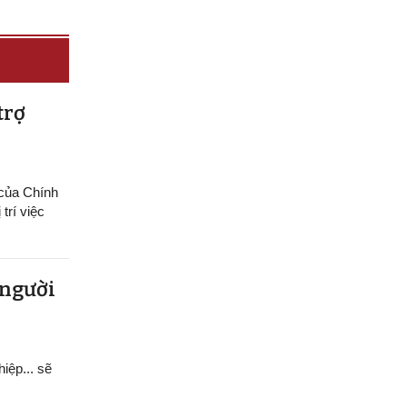
trợ
 của Chính
trí việc
 người
hiệp... sẽ