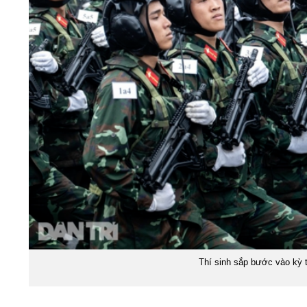
Thí sinh sắp bước vào kỳ t