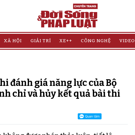
XÃ HỘI
GIẢI TRÍ
XE++
CÔNG NGHỆ
VIDEO
thi đánh giá năng lực của Bộ
nh chỉ và hủy kết quả bài thi