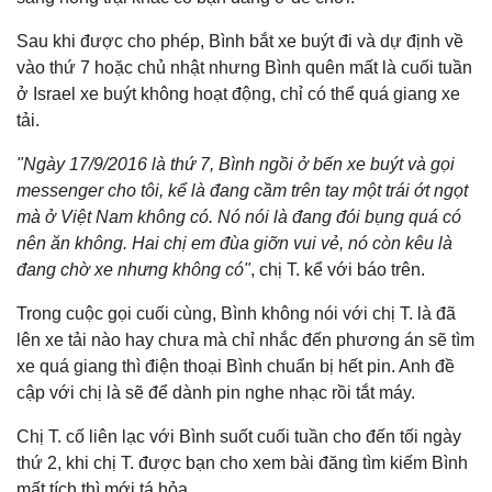
Sau khi được cho phép, Bình bắt xe buýt đi và dự định về
vào thứ 7 hoặc chủ nhật nhưng Bình quên mất là cuối tuần
ở Israel xe buýt không hoạt động, chỉ có thể quá giang xe
tải.
"Ngày 17/9/2016 là thứ 7, Bình ngồi ở bến xe buýt và gọi
messenger cho tôi, kể là đang cầm trên tay một trái ớt ngọt
mà ở Việt Nam không có. Nó nói là đang đói bụng quá có
nên ăn không. Hai chị em đùa giỡn vui vẻ, nó còn kêu là
đang chờ xe nhưng không có"
, chị T. kể với báo trên.
Trong cuộc gọi cuối cùng, Bình không nói với chị T. là đã
lên xe tải nào hay chưa mà chỉ nhắc đến phương án sẽ tìm
xe quá giang thì điện thoại Bình chuẩn bị hết pin. Anh đề
cập với chị là sẽ để dành pin nghe nhạc rồi tắt máy.
Chị T. cố liên lạc với Bình suốt cuối tuần cho đến tối ngày
thứ 2, khi chị T. được bạn cho xem bài đăng tìm kiếm Bình
mất tích thì mới tá hỏa.