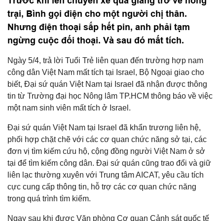
Trước khi lên chuyến xe quá giang trở về nông
trại, Bình gọi điện cho một người chị thân.
Nhưng điện thoại sắp hết pin, anh phải tạm
ngừng cuộc đối thoại. Và sau đó mất tích.
Ngày 5/4, trả lời Tuổi Trẻ liên quan đến trường hợp nam
công dân Việt Nam mất tích tại Israel, Bộ Ngoại giao cho
biết, Đại sứ quán Việt Nam tại Israel đã nhận được thông
tin từ Trường đại học Nông lâm TP.HCM thông báo về việc
một nam sinh viên mất tích ở Israel.
Đại sứ quán Việt Nam tại Israel đã khẩn trương liên hệ,
phối hợp chặt chẽ với các cơ quan chức năng sở tại, các
đơn vị tìm kiếm cứu hộ, cộng đồng người Việt Nam ở sở
tại để tìm kiếm công dân. Đại sứ quán cũng trao đổi và giữ
liên lạc thường xuyên với Trung tâm AICAT, yêu cầu tích
cực cung cấp thông tin, hỗ trợ các cơ quan chức năng
trong quá trình tìm kiếm.
Ngay sau khi được Văn phòng Cơ quan Cảnh sát quốc tế