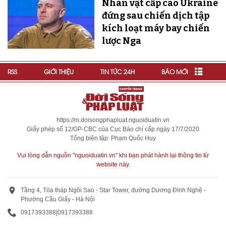
Nhân vật cấp cao Ukraine
đứng sau chiến dịch tập
kích loạt máy bay chiến
lược Nga
RSS
GIỚI THIỆU
TIN TỨC 24H
BÁO MỚI
https://m.doisongphapluat.nguoiduatin.vn
Giấy phép số 12/GP-CBC của Cục Báo chí cấp ngày 17/7/2020
Tổng biên tập: Phạm Quốc Huy
Vui lòng dẫn nguồn "nguoiduatin.vn" khi bạn phát hành lại thông tin từ
website này.
Tầng 4, Tòa tháp Ngôi Sao - Star Tower, đường Dương Đình Nghệ -
Phường Cầu Giấy - Hà Nội
0917393388
|
0917393388