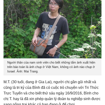
Người thân của nam sinh viên cho biết những tấm ảnh xuất hiện
trên báo toàn là ảnh chụp ở Việt Nam, không có ảnh nào chụp ở
Israel. Ảnh: Mai Trang.
M.T. (30 tuổi, đang ở Gia Lai), người chị gần gũi nhất và
cũng là tri kỷ của Bình đã có cuộc trò chuyện với Tri Thức
Trực Tuyến và cho biết thứ sáu ngày 16/9/2016, Bình cho
chị T. hay là đã xin phép quản lý đoàn tu nghiệp sinh được
sang nông trại khác có bạn đang ở để chơi.