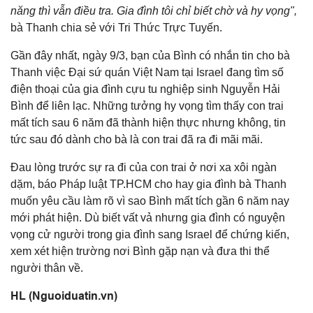
năng thì vẫn điều tra. Gia đình tôi chỉ biết chờ và hy vọng",
bà Thanh chia sẻ với Tri Thức Trực Tuyến.
Gần đây nhất, ngày 9/3, bạn của Bình có nhắn tin cho bà
Thanh việc Đại sứ quán Việt Nam tại Israel đang tìm số
điện thoại của gia đình cựu tu nghiệp sinh Nguyễn Hải
Bình để liên lạc. Những tưởng hy vọng tìm thấy con trai
mất tích sau 6 năm đã thành hiện thực nhưng không, tin
tức sau đó dành cho bà là con trai đã ra đi mãi mãi.
Đau lòng trước sự ra đi của con trai ở nơi xa xôi ngàn
dặm, báo Pháp luật TP.HCM cho hay gia đình bà Thanh
muốn yêu cầu làm rõ vì sao Bình mất tích gần 6 năm nay
mới phát hiện. Dù biết vất vả nhưng gia đình có nguyện
vọng cử người trong gia đình sang Israel để chứng kiến,
xem xét hiện trường nơi Bình gặp nạn và đưa thi thể
người thân về.
HL (Nguoiduatin.vn)