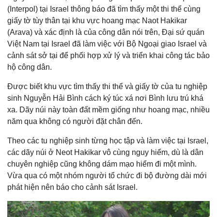
(Interpol) tại Israel thông báo đã tìm thấy một thi thể cùng
giấy tờ tùy thân tại khu vực hoang mạc Naot Hakikar
(Arava) và xác định là của công dân nói trên, Đại sứ quán
Việt Nam tại Israel đã làm việc với Bộ Ngoại giao Israel và
cảnh sát sở tại để phối hợp xử lý và triển khai công tác bảo
hộ công dân.
Được biết khu vực tìm thấy thi thể và giấy tờ của tu nghiệp
sinh Nguyễn Hải Bình cách ký túc xá nơi Bình lưu trú khá
xa. Dãy núi này toàn đất mềm giống như hoang mạc, nhiều
năm qua không có người đặt chân đến.
Theo các tu nghiệp sinh từng học tập và làm việc tại Israel,
các dãy núi ở Neot Hakikar vô cùng nguy hiểm, dù là dân
chuyên nghiệp cũng không dám mạo hiểm đi một mình.
Vừa qua có một nhóm người tổ chức đi bộ đường dài mới
phát hiện nên báo cho cảnh sát Israel.