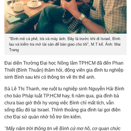
"Bình mê cà phê, trà và máy ảnh. Đây là trước khi đi Israel, Bình
lau và kiểm tra mớ tài sản để bàn giao cho tôi", M.T kể. Ảnh: Mai
Trang
Đại diện Trường Đại học Nông lâm TPHCM đã đến Phan
Thiết (Bình Thuận) thăm hỏi, động viên gia đình tu nghiệp
sinh Bình sau khi có thông tin về thi thể anh.
B
à Lê Thị Thanh, mẹ ruột tu nghiệp sinh Nguyễn Hải Bình
cho báo Pháp luật TP.HCM hay, 6 năm qua, gia đình bà
chưa bao giờ thôi hy vọng việc Bình chỉ mất tích, vẫn
sống đâu đó tại Israel. Thỉnh thoảng gia đình lại gọi điện
cho Đại sứ quán nhờ hỗ trợ tìm kiếm.
"Mấy năm trời thông tin về Bình cứ mơ hồ, cơ quan chức