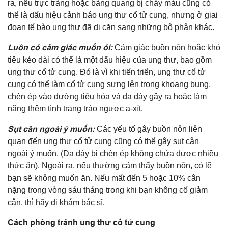
ra, nếu trực tràng hoặc bàng quang bị chảy máu cũng có
thể là dấu hiệu cảnh báo ung thư cổ tử cung, nhưng ở giai
đoạn tế bào ung thư đã di căn sang những bộ phận khác.
Luôn có cảm giác muốn ói:
Cảm giác buồn nôn hoặc khó
tiêu kéo dài có thể là một dấu hiệu của ung thư, bao gồm
ung thư cổ tử cung. Đó là vì khi tiến triển, ung thư cổ tử
cung có thể làm cổ tử cung sưng lên trong khoang bụng,
chèn ép vào đường tiêu hóa và dạ dày gây ra hoặc làm
nặng thêm tình trạng trào ngược a-xít.
Sụt cân ngoài ý muốn:
Các yếu tố gây buồn nôn liên
quan đến ung thư cổ tử cung cũng có thể gây sụt cân
ngoài ý muốn. (Dạ dày bị chèn ép không chứa được nhiều
thức ăn). Ngoài ra, nếu thường cảm thấy buồn nôn, có lẽ
bạn sẽ không muốn ăn. Nếu mất đến 5 hoặc 10% cân
nặng trong vòng sáu tháng trong khi bạn không cố giảm
cân, thì hãy đi khám bác sĩ.
Cách phòng tránh ung thư cổ tử cung