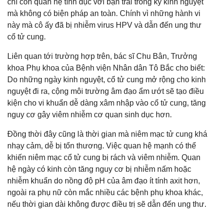
chí còn quan hệ tình dục với bạn trai trong kỳ kinh nguyệt
mà không có biện pháp an toàn. Chính vì những hành vi
này mà cô ấy đã bị nhiễm virus HPV và dẫn đến ung thư
cổ tử cung.
Liên quan tới trường hợp trên, bác sĩ Chu Bân, Trưởng
khoa Phụ khoa của Bệnh viện Nhân dân Tô Bắc cho biết:
Do những ngày kinh nguyệt, cổ tử cung mở rộng cho kinh
nguyệt đi ra, cộng môi trường âm đạo ẩm ướt sẽ tạo điều
kiện cho vi khuẩn dễ dàng xâm nhập vào cổ tử cung, tăng
nguy cơ gây viêm nhiễm cơ quan sinh dục hơn.
Đồng thời đây cũng là thời gian mà niêm mạc tử cung khá
nhạy cảm, dễ bị tổn thương. Việc quan hệ mạnh có thể
khiến niêm mạc cổ tử cung bị rách và viêm nhiễm. Quan
hệ ngày có kinh còn tăng nguy cơ bị nhiễm nấm hoặc
nhiễm khuẩn do nồng độ pH của âm đạo ít tính axit hơn,
ngoài ra phụ nữ còn mắc nhiều các bệnh phụ khoa khác,
nếu thời gian dài không được điều trị sẽ dẫn đến ung thư.