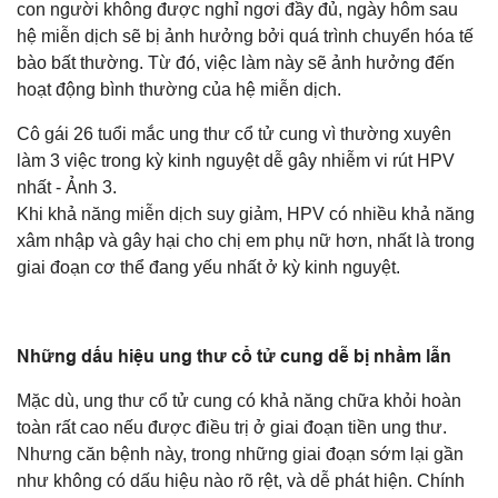
con người không được nghỉ ngơi đầy đủ, ngày hôm sau
hệ miễn dịch sẽ bị ảnh hưởng bởi quá trình chuyển hóa tế
bào bất thường. Từ đó, việc làm này sẽ ảnh hưởng đến
hoạt động bình thường của hệ miễn dịch.
Cô gái 26 tuổi mắc ung thư cổ tử cung vì thường xuyên
làm 3 việc trong kỳ kinh nguyệt dễ gây nhiễm vi rút HPV
nhất - Ảnh 3.
Khi khả năng miễn dịch suy giảm, HPV có nhiều khả năng
xâm nhập và gây hại cho chị em phụ nữ hơn, nhất là trong
giai đoạn cơ thể đang yếu nhất ở kỳ kinh nguyệt.
Những dấu hiệu ung thư cổ tử cung dễ bị nhầm lẫn
Mặc dù, ung thư cổ tử cung có khả năng chữa khỏi hoàn
toàn rất cao nếu được điều trị ở giai đoạn tiền ung thư.
Nhưng căn bệnh này, trong những giai đoạn sớm lại gần
như không có dấu hiệu nào rõ rệt, và dễ phát hiện. Chính