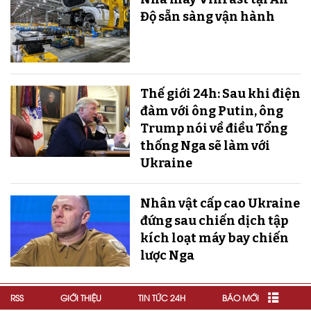
Độ sẵn sàng v​​​​​​​ận hành
Thế giới 24h: Sau khi điện
đàm với ông Putin, ông
Trump nói về điều Tổng
thống Nga sẽ làm với
Ukraine
Nhân vật cấp cao Ukraine
đứng sau chiến dịch tập
kích loạt máy bay chiến
lược Nga
RSS
GIỚI THIỆU
TIN TỨC 24H
BÁO MỚI