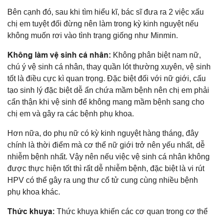
Bên cạnh đó, sau khi tìm hiểu kĩ, bác sĩ đưa ra 2 việc xấu
chị em tuyệt đối đừng nên làm trong kỳ kinh nguyệt nếu
không muốn rơi vào tình trạng giống như Minmin.
Không làm vệ sinh cá nhân:
Không phân biệt nam nữ,
chú ý vệ sinh cá nhân, thay quần lót thường xuyên, vệ sinh
tốt là điều cực kì quan trọng. Đặc biệt đối với nữ giới, cấu
tạo sinh lý đặc biệt dễ ẩn chứa mầm bệnh nên chị em phải
cẩn thận khi vệ sinh để không mang mầm bệnh sang cho
chị em và gây ra các bệnh phụ khoa.
Hơn nữa, do phụ nữ có kỳ kinh nguyệt hàng tháng, đây
chính là thời điểm mà cơ thể nữ giới trở nên yếu nhất, dễ
nhiễm bệnh nhất. Vậy nên nếu việc vệ sinh cá nhân không
được thực hiện tốt thì rất dễ nhiễm bệnh, đặc biệt là vi rút
HPV có thể gây ra ung thư cổ tử cung cùng nhiều bệnh
phụ khoa khác.
Thức khuya:
Thức khuya khiến các cơ quan trong cơ thể