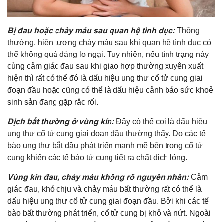
Bị đau hoặc chảy máu sau quan hệ tình dục:
Thông
thường, hiện tượng chảy máu sau khi quan hệ tình dục có
thể không quá đáng lo ngại. Tuy nhiên, nếu tình trạng này
cùng cảm giác đau sau khi giao hợp thường xuyên xuất
hiện thì rất có thể đó là dấu hiệu ung thư cổ tử cung giai
đoạn đầu hoặc cũng có thể là dấu hiệu cảnh báo sức khoẻ
sinh sản đang gặp rắc rối.
Dịch bất thường ở vùng kín:
Đây có thể coi là dấu hiệu
ung thư cổ tử cung giai đoạn đầu thường thấy. Do các tế
bào ung thư bắt đầu phát triển mạnh mẽ bên trong cổ tử
cung khiến các tế bào tử cung tiết ra chất dịch lỏng.
Vùng kín đau, chảy máu không rõ nguyên nhân:
Cảm
giác đau, khó chịu và chảy máu bất thường rất có thể là
dấu hiệu ung thư cổ tử cung giai đoạn đầu. Bởi khi các tế
bào bất thường phát triển, cổ tử cung bị khô và nứt. Ngoài