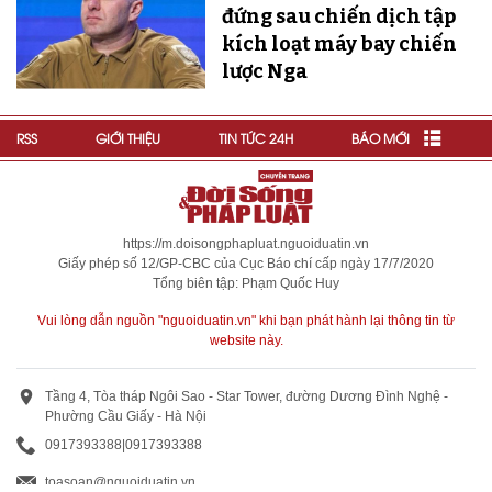
đứng sau chiến dịch tập
kích loạt máy bay chiến
lược Nga
RSS
GIỚI THIỆU
TIN TỨC 24H
BÁO MỚI
https://m.doisongphapluat.nguoiduatin.vn
Giấy phép số 12/GP-CBC của Cục Báo chí cấp ngày 17/7/2020
Tổng biên tập: Phạm Quốc Huy
Vui lòng dẫn nguồn "nguoiduatin.vn" khi bạn phát hành lại thông tin từ
website này.
Tầng 4, Tòa tháp Ngôi Sao - Star Tower, đường Dương Đình Nghệ -
Phường Cầu Giấy - Hà Nội
0917393388
|
0917393388
toasoan@nguoiduatin.vn