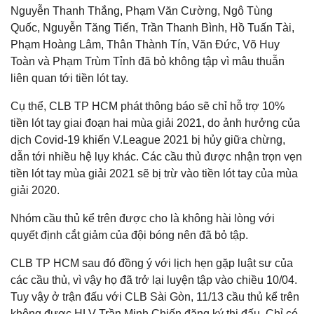
Nguyễn Thanh Thắng, Phạm Văn Cường, Ngô Tùng
Quốc, Nguyễn Tăng Tiến, Trần Thanh Bình, Hồ Tuấn Tài,
Phạm Hoàng Lâm, Thân Thành Tín, Văn Đức, Võ Huy
Toàn và Phạm Trùm Tỉnh đã bỏ không tập vì mâu thuẫn
liên quan tới tiền lót tay.
Cụ thể, CLB TP HCM phát thông báo sẽ chỉ hỗ trợ 10%
tiền lót tay giai đoạn hai mùa giải 2021, do ảnh hưởng của
dịch Covid-19 khiến V.League 2021 bị hủy giữa chừng,
dẫn tới nhiều hệ lụy khác. Các cầu thủ được nhận trọn vẹn
tiền lót tay mùa giải 2021 sẽ bị trừ vào tiền lót tay của mùa
giải 2020.
Nhóm cầu thủ kể trên được cho là không hài lòng với
quyết định cắt giảm của đội bóng nên đã bỏ tập.
CLB TP HCM sau đó đồng ý với lịch hẹn gặp luật sư của
các cầu thủ, vì vậy họ đã trở lại luyện tập vào chiều 10/04.
Tuy vậy ở trận đấu với CLB Sài Gòn, 11/13 cầu thủ kể trên
không được HLV Trần Minh Chiến đăng ký thi đấu. Chỉ có