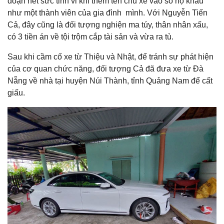
đoạn hết sức tinh vi khi thêm tên chủ xe vào sổ hộ khẩu
như một thành viên của gia đình mình. Với Nguyễn Tiến
Cả, đây cũng là đối tượng nghiện ma túy, thân nhân xấu,
có 3 tiền án về tội trộm cắp tài sản và vừa ra tù.
Sau khi cầm cố xe từ Thiệu và Nhật, để tránh sự phát hiện
của cơ quan chức năng, đối tượng Cả đã đưa xe từ Đà
Nẵng về nhà tại huyện Núi Thành, tỉnh Quảng Nam để cất
giấu.