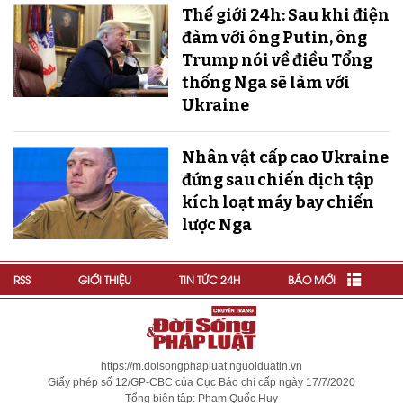
Thế giới 24h: Sau khi điện
đàm với ông Putin, ông
Trump nói về điều Tổng
thống Nga sẽ làm với
Ukraine
Nhân vật cấp cao Ukraine
đứng sau chiến dịch tập
kích loạt máy bay chiến
lược Nga
RSS
GIỚI THIỆU
TIN TỨC 24H
BÁO MỚI
https://m.doisongphapluat.nguoiduatin.vn
Giấy phép số 12/GP-CBC của Cục Báo chí cấp ngày 17/7/2020
Tổng biên tập: Phạm Quốc Huy