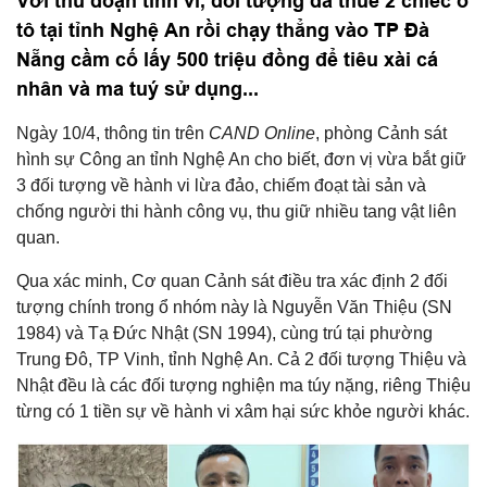
Với thủ đoạn tinh vi, đối tượng đã thuê 2 chiếc ô
tô tại tỉnh Nghệ An rồi chạy thẳng vào TP Đà
Nẵng cầm cố lấy 500 triệu đồng để tiêu xài cá
nhân và ma tuý sử dụng...
Ngày 10/4, thông tin trên
CAND Online
, phòng Cảnh sát
hình sự Công an tỉnh Nghệ An cho biết, đơn vị vừa bắt giữ
3 đối tượng về hành vi lừa đảo, chiếm đoạt tài sản và
chống người thi hành công vụ, thu giữ nhiều tang vật liên
quan.
Qua xác minh, Cơ quan Cảnh sát điều tra xác định 2 đối
tượng chính trong ổ nhóm này là Nguyễn Văn Thiệu (SN
1984) và Tạ Đức Nhật (SN 1994), cùng trú tại phường
Trung Đô, TP Vinh, tỉnh Nghệ An. Cả 2 đối tượng Thiệu và
Nhật đều là các đối tượng nghiện ma túy nặng, riêng Thiệu
từng có 1 tiền sự về hành vi xâm hại sức khỏe người khác.