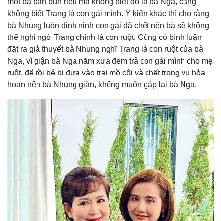
một bà bán bún riêu mà không biết đó là bà Nga, càng
không biết Trang là con gái mình. Ý kiến khác thì cho rằng
bà Nhung luôn đinh ninh con gái đã chết nên bà sẽ không
thể nghi ngờ Trang chính là con ruột. Cũng có bình luận
đặt ra giả thuyết bà Nhung nghĩ Trang là con ruột của bà
Nga, vì giận bà Nga năm xưa đem trả con gái mình cho mẹ
ruột, để rồi bé bị đưa vào trại mồ côi và chết trong vụ hỏa
hoạn nên bà Nhung giận, không muốn gặp lại bà Nga.