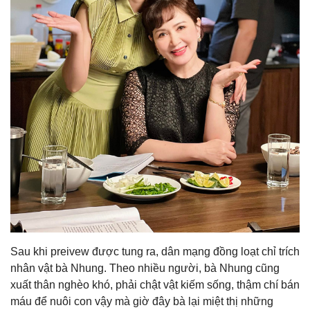
Sau khi preivew được tung ra, dân mạng đồng loạt chỉ trích
nhân vật bà Nhung. Theo nhiều người, bà Nhung cũng
xuất thân nghèo khó, phải chật vật kiếm sống, thậm chí bán
máu để nuôi con vậy mà giờ đây bà lại miệt thị những