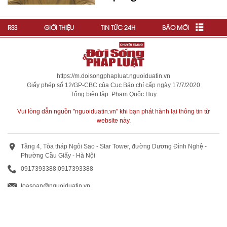
RSS
GIỚI THIỆU
TIN TỨC 24H
BÁO MỚI
https://m.doisongphapluat.nguoiduatin.vn
Giấy phép số 12/GP-CBC của Cục Báo chí cấp ngày 17/7/2020
Tổng biên tập: Phạm Quốc Huy
Vui lòng dẫn nguồn "nguoiduatin.vn" khi bạn phát hành lại thông tin từ
website này.
Tầng 4, Tòa tháp Ngôi Sao - Star Tower, đường Dương Đình Nghệ -
Phường Cầu Giấy - Hà Nội
0917393388
|
0917393388
toasoan@nguoiduatin.vn
BÁO GIÁ QUẢNG CÁO