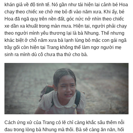
khán giả về độ tinh tế. Nó gần như tái hiện lại cảnh bé Hoa
chạy theo chiếc xe chở mẹ bỏ đi vào năm xưa. Khi ấy, bé
Hoa đã ngã quỵ trên nền đất, góc nức nở nhìn theo chiếc
xe dần xa khuất trong màn mưa. Hiện tại, người phải chạy
theo người mình yêu thương lại là bà Nhung. Thế nhưng
khác biệt ở chỗ năm xưa bà lạnh lùng bỏ mặc con gái ngã
trầy gối còn hiện tại Trang không thể làm ngơ người mẹ
sinh ra mình dù cô chưa tha thứ cho bà.
Cách ứng xử của Trang có lẽ chỉ càng khắc sâu thêm nỗi
đau trong lòng bà Nhung mà thôi. Bà sẽ càng ăn năn, hối