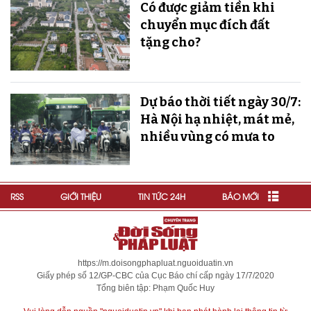
Có được giảm tiền khi
chuyển mục đích đất
tặng cho?
Dự báo thời tiết ngày 30/7:
Hà Nội hạ nhiệt, mát mẻ,
nhiều vùng có mưa to
RSS
GIỚI THIỆU
TIN TỨC 24H
BÁO MỚI
https://m.doisongphapluat.nguoiduatin.vn
Giấy phép số 12/GP-CBC của Cục Báo chí cấp ngày 17/7/2020
Tổng biên tập: Phạm Quốc Huy