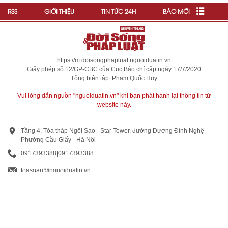
RSS
GIỚI THIỆU
TIN TỨC 24H
BÁO MỚI
https://m.doisongphapluat.nguoiduatin.vn
Giấy phép số 12/GP-CBC của Cục Báo chí cấp ngày 17/7/2020
Tổng biên tập: Phạm Quốc Huy
Vui lòng dẫn nguồn "nguoiduatin.vn" khi bạn phát hành lại thông tin từ
website này.
Tầng 4, Tòa tháp Ngôi Sao - Star Tower, đường Dương Đình Nghệ -
Phường Cầu Giấy - Hà Nội
0917393388
|
0917393388
toasoan@nguoiduatin.vn
BÁO GIÁ QUẢNG CÁO
Truyền thông và quảng cáo : 0824 799 799