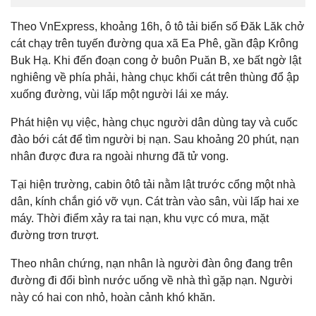
Theo VnExpress, khoảng 16h, ô tô tải biển số Đăk Lăk chở
cát chạy trên tuyến đường qua xã Ea Phê, gần đập Krông
Buk Hạ. Khi đến đoạn cong ở buôn Puăn B, xe bất ngờ lật
nghiêng về phía phải, hàng chục khối cát trên thùng đổ ập
xuống đường, vùi lấp một người lái xe máy.
Phát hiện vụ việc, hàng chục người dân dùng tay và cuốc
đào bới cát để tìm người bị nạn. Sau khoảng 20 phút, nạn
nhân được đưa ra ngoài nhưng đã tử vong.
Tại hiện trường, cabin ôtô tải nằm lật trước cổng một nhà
dân, kính chắn gió vỡ vụn. Cát tràn vào sân, vùi lấp hai xe
máy. Thời điểm xảy ra tai nạn, khu vực có mưa, mặt
đường trơn trượt.
Theo nhân chứng, nạn nhân là người đàn ông đang trên
đường đi đổi bình nước uống về nhà thì gặp nạn. Người
này có hai con nhỏ, hoàn cảnh khó khăn.