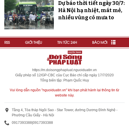
Dự báo thời tiết ngày 30/7:
Hà Nội hạ nhiệt, mát mẻ,
nhiều vùng có mưa to
RSS
GIỚI THIỆU
TIN TỨC 24H
BÁO MỚI
https://m.doisongphapluat.nguoiduatin.vn
Giấy phép số 12/GP-CBC của Cục Báo chí cấp ngày 17/7/2020
Tổng biên tập: Phạm Quốc Huy
Vui lòng dẫn nguồn "nguoiduatin.vn" khi bạn phát hành lại thông tin từ
website này.
Tầng 4, Tòa tháp Ngôi Sao - Star Tower, đường Dương Đình Nghệ -
Phường Cầu Giấy - Hà Nội
0917393388
|
0917393388