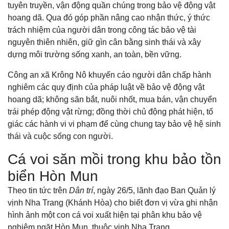
tuyên truyền, vận động quần chúng trong bảo vệ động vật
hoang dã. Qua đó góp phần nâng cao nhận thức, ý thức
trách nhiệm của người dân trong công tác bảo vệ tài
nguyên thiên nhiên, giữ gìn cân bằng sinh thái và xây
dựng môi trường sống xanh, an toàn, bền vững.
Công an xã Krông Nô khuyến cáo người dân chấp hành
nghiêm các quy định của pháp luật về bảo vệ động vật
hoang dã; không săn bắt, nuôi nhốt, mua bán, vận chuyển
trái phép động vật rừng; đồng thời chủ động phát hiện, tố
giác các hành vi vi phạm để cùng chung tay bảo vệ hệ sinh
thái và cuộc sống con người.
Cá voi săn mồi trong khu bảo tồn
biển Hòn Mun
Theo tin tức trên
Dân trí
, ngày 26/5, lãnh đạo Ban Quản lý
vịnh Nha Trang (Khánh Hòa) cho biết đơn vị vừa ghi nhận
hình ảnh một con cá voi xuất hiện tại phân khu bảo vệ
nghiêm ngặt Hòn Mun, thuộc vịnh Nha Trang.