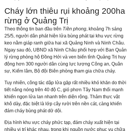
Cháy lớn thiêu rụi khoảng 200ha
rừng ở Quảng Trị
Theo thông tin ban đầu trên
Tiền phong
, khoảng 7h sáng
25/5, người dân phát hiện lửa bùng phát tại khu vực rừng
keo nằm giáp ranh giữa hai xã Quảng Ninh và Ninh Châu.
Ngay sau đó, UBND xã Ninh Châu phối hợp với Ban Quản
lý rừng phòng hộ Đồng Hới và ven biển tỉnh Quảng Trị huy
động hơn 300 người dân cùng lực lượng Công an, Quân
sự, Kiểm lâm, Bộ đội Biên phòng tham gia chữa cháy.
Tuy nhiên, công tác dập lửa gặp rất nhiều khó khăn do thời
tiết nắng nóng trên 40 độ C, gió phơn Tây Nam thổi mạnh
khiến ngọn lửa lan nhanh trên diện rộng. Thảm thực vật
khô dày, đặc biệt là lớp cây rười trên nền cát, càng khiến
đám cháy bùng phát dữ dội.
Địa hình khu vực cháy phức tạp, đám cháy xuất hiện tại
nhiều vị trí khác nhau, trong khi nguồn nước phục vụ chữa