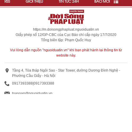
RSS
GIỚI THIỆU
TIN TỨC 24H
BÁO MỚI
https://m.doisongphapluat.nguoiduatin.vn
Giấy phép số 12/GP-CBC của Cục Báo chí cấp ngày 17/7/2020
Tổng biên tập: Phạm Quốc Huy
Vui lòng dẫn nguồn "nguoiduatin.vn" khi bạn phát hành lại thông tin từ
website này.
Tầng 4, Tòa tháp Ngôi Sao - Star Tower, đường Dương Đình Nghệ -
Phường Cầu Giấy - Hà Nội
0917393388
|
0917393388
toasoan@nguoiduatin.vn
BÁO GIÁ QUẢNG CÁO
Truyền thông và quảng cáo : 0824 799 799