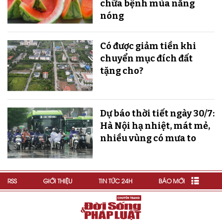
chữa bệnh mùa nắng
nóng
Có được giảm tiền khi
chuyển mục đích đất
tặng cho?
Dự báo thời tiết ngày 30/7:
Hà Nội hạ nhiệt, mát mẻ,
nhiều vùng có mưa to
RSS
GIỚI THIỆU
TIN TỨC 24H
BÁO MỚI