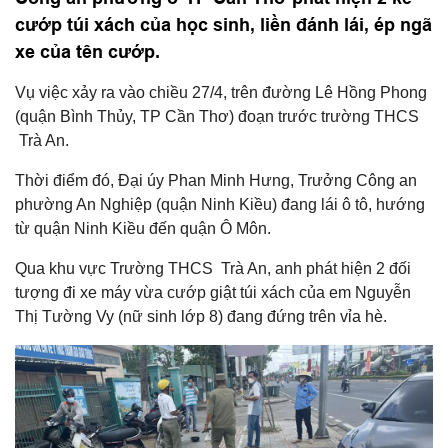
cướp túi xách của học sinh, liền đánh lái, ép ngã
xe của tên cướp.
Vụ việc xảy ra vào chiều 27/4, trên đường Lê Hồng Phong
(quận Bình Thủy, TP Cần Thơ) đoạn trước trường THCS
Trà An.
Thời điểm đó, Đại úy Phan Minh Hưng, Trưởng Công an
phường An Nghiệp (quận Ninh Kiều) đang lái ô tô, hướng
từ quận Ninh Kiều đến quận Ô Môn.
Qua khu vực Trường THCS Trà An, anh phát hiện 2 đối
tượng đi xe máy vừa cướp giật túi xách của em Nguyễn
Thị Tường Vy (nữ sinh lớp 8) đang đứng trên vỉa hè.