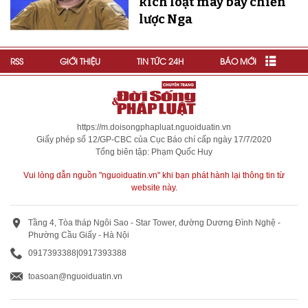
kích loạt máy bay chiến
lược Nga
RSS
GIỚI THIỆU
TIN TỨC 24H
BÁO MỚI
https://m.doisongphapluat.nguoiduatin.vn
Giấy phép số 12/GP-CBC của Cục Báo chí cấp ngày 17/7/2020
Tổng biên tập: Phạm Quốc Huy
Vui lòng dẫn nguồn "nguoiduatin.vn" khi bạn phát hành lại thông tin từ
website này.
Tầng 4, Tòa tháp Ngôi Sao - Star Tower, đường Dương Đình Nghệ -
Phường Cầu Giấy - Hà Nội
0917393388
|
0917393388
toasoan@nguoiduatin.vn