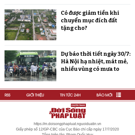
Có được giảm tiền khi
chuyển mục đích đất
tặng cho?
Dự báo thời tiết ngày 30/7:
Hà Nội hạ nhiệt, mát mẻ,
nhiều vùng có mưa to
RSS
GIỚI THIỆU
TIN TỨC 24H
BÁO MỚI
https://m.doisongphapluat.nguoiduatin.vn
Giấy phép số 12/GP-CBC của Cục Báo chí cấp ngày 17/7/2020
Tổng biên tập: Phạm Quốc Huy