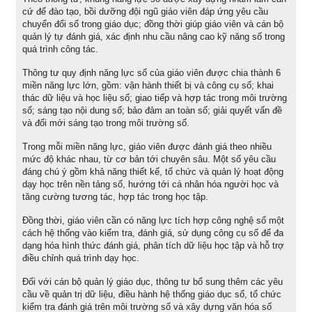
cứ để đào tạo, bồi dưỡng đội ngũ giáo viên đáp ứng yêu cầu
chuyển đổi số trong giáo dục; đồng thời giúp giáo viên và cán bộ
quản lý tự đánh giá, xác định nhu cầu nâng cao kỹ năng số trong
quá trình công tác.
Thông tư quy định năng lực số của giáo viên được chia thành 6
miền năng lực lớn, gồm: vận hành thiết bị và công cụ số; khai
thác dữ liệu và học liệu số; giao tiếp và hợp tác trong môi trường
số; sáng tạo nội dung số; bảo đảm an toàn số; giải quyết vấn đề
và đổi mới sáng tạo trong môi trường số.
Trong mỗi miền năng lực, giáo viên được đánh giá theo nhiều
mức độ khác nhau, từ cơ bản tới chuyên sâu. Một số yêu cầu
đáng chú ý gồm khả năng thiết kế, tổ chức và quản lý hoạt động
dạy học trên nền tảng số, hướng tới cá nhân hóa người học và
tăng cường tương tác, hợp tác trong học tập.
Đồng thời, giáo viên cần có năng lực tích hợp công nghệ số một
cách hệ thống vào kiểm tra, đánh giá, sử dụng công cụ số để đa
dạng hóa hình thức đánh giá, phân tích dữ liệu học tập và hỗ trợ
điều chỉnh quá trình dạy học.
Đối với cán bộ quản lý giáo dục, thông tư bổ sung thêm các yêu
cầu về quản trị dữ liệu, điều hành hệ thống giáo dục số, tổ chức
kiểm tra đánh giá trên môi trường số và xây dựng văn hóa số