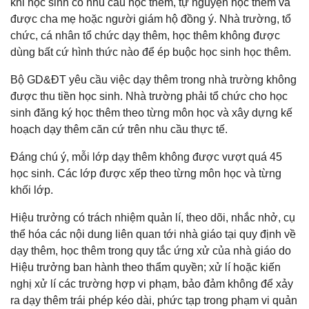
khi học sinh có nhu cầu học thêm, tự nguyện học thêm và
được cha mẹ hoặc người giám hộ đồng ý. Nhà trường, tổ
chức, cá nhân tổ chức dạy thêm, học thêm không được
dùng bất cứ hình thức nào để ép buộc học sinh học thêm.
Bộ GD&ĐT yêu cầu việc dạy thêm trong nhà trường không
được thu tiền học sinh. Nhà trường phải tổ chức cho học
sinh đăng ký học thêm theo từng môn học và xây dựng kế
hoạch dạy thêm căn cứ trên nhu cầu thực tế.
Đáng chú ý, mỗi lớp dạy thêm không được vượt quá 45
học sinh. Các lớp được xếp theo từng môn học và từng
khối lớp.
Hiệu trưởng có trách nhiệm quản lí, theo dõi, nhắc nhở, cụ
thể hóa các nội dung liên quan tới nhà giáo tại quy định về
dạy thêm, học thêm trong quy tắc ứng xử của nhà giáo do
Hiệu trưởng ban hành theo thẩm quyền; xử lí hoặc kiến
nghị xử lí các trường hợp vi phạm, bảo đảm không để xảy
ra dạy thêm trái phép kéo dài, phức tạp trong phạm vi quản