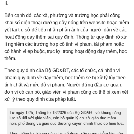
lí.
Bên cạnh đó, các xã, phường và trường học phải công
khai số điện thoại đường dây nóng trên website hoặc niêm
yết tại trụ sở để tiếp nhận phản ánh của người dân về các
hoạt động dạy thêm sai quy định. Thông tư quy định rõ xử
lí nghiêm các trường hợp cố tình vi phạm, tái phạm hoặc
có hành vi ép buộc, trục lợi trong hoạt động dạy thêm, học
thêm.
Theo quy định của Bộ GD&ĐT, các tổ chức, cá nhân vi
phạm quy định về dạy thêm, học thêm sẽ bị xử lý tùy theo
tính chất và mức độ vi phạm. Người đứng đầu cơ quan,
đơn vị có cán bộ, giáo viên vi phạm cũng có thể bị xem xét
xử lý theo quy định của pháp luật.
Từ ngày 12/5, Thông tư 18/2026 của Bộ GD&ĐT về khung năng
lực số đối với giáo viên, cán bộ quản lý cơ sở giáo dục mầm
non, phổ thông và giáo dục thường xuyên chính thức có hiệu lực.
Theo thông tư, khung năng lực số được xây dựng nhằm làm căn