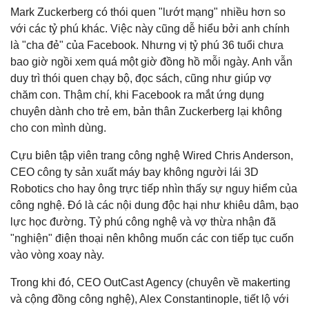
Mark Zuckerberg có thói quen "lướt mạng" nhiều hơn so
với các tỷ phú khác. Việc này cũng dễ hiểu bởi anh chính
là "cha đẻ" của Facebook. Nhưng vị tỷ phú 36 tuổi chưa
bao giờ ngồi xem quá một giờ đồng hồ mỗi ngày. Anh vẫn
duy trì thói quen chạy bộ, đọc sách, cũng như giúp vợ
chăm con. Thậm chí, khi Facebook ra mắt ứng dụng
chuyên dành cho trẻ em, bản thân Zuckerberg lại không
cho con mình dùng.
Cựu biên tập viên trang công nghệ Wired Chris Anderson,
CEO công ty sản xuất máy bay không người lái 3D
Robotics cho hay ông trực tiếp nhìn thấy sự nguy hiểm của
công nghệ. Đó là các nội dung độc hại như khiêu dâm, bạo
lực học đường. Tỷ phú công nghệ và vợ thừa nhận đã
"nghiện" điện thoại nên không muốn các con tiếp tục cuốn
vào vòng
xoay
này.
Trong khi đó, CEO OutCast Agency (chuyên về makerting
và cộng đồng công nghệ), Alex Constantinople, tiết lộ với