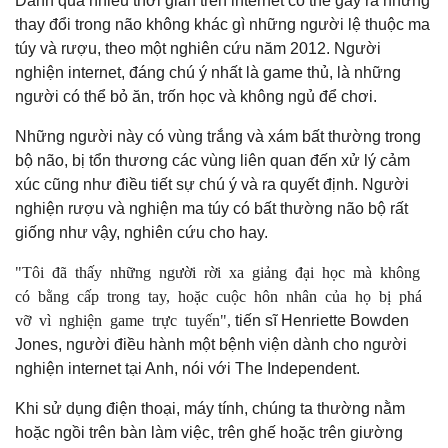
Dành quá nhiều thời gian trên internet có thể gây ra những
thay đổi trong não không khác gì những người lệ thuộc ma
túy và rượu, theo một nghiên cứu năm 2012. Người
nghiện internet, đáng chú ý nhất là game thủ, là những
người có thể bỏ ăn, trốn học và không ngủ để chơi.
Những người này có vùng trắng và xám bất thường trong
bộ não, bị tổn thương các vùng liên quan đến xử lý cảm
xúc cũng như điều tiết sự chú ý và ra quyết định. Người
nghiện rượu và nghiện ma túy có bất thường não bộ rất
giống như vậy, nghiên cứu cho hay.
"Tôi đã thấy những người rời xa giảng đại học mà không
có bằng cấp trong tay, hoặc cuộc hôn nhân của họ bị phá
vỡ vì nghiện game trực tuyến",
tiến sĩ Henriette Bowden
Jones, người điều hành một bệnh viện dành cho người
nghiện internet tại Anh, nói với The Independent.
Khi sử dụng điện thoại, máy tính, chúng ta thường nằm
hoặc ngồi trên bàn làm việc, trên ghế hoặc trên giường