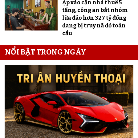
Ập vào căn nhà thuê 5
tầng, công an bắt nhóm
lừa đảo hơn 327 tỷ đồng
đang bị truy nã đỏ toàn
cầu
NỔI BẬT TRONG NGÀY