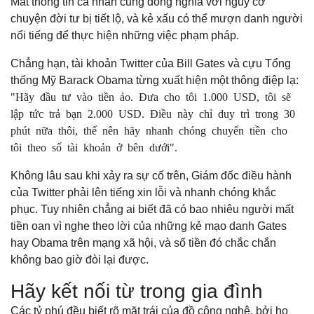
Mất thông tin cá nhân cũng đồng nghĩa với nguy cơ
chuyện đời tư bị tiết lộ, và kẻ xấu có thể mượn danh người
nổi tiếng để thực hiện những việc phạm pháp.
Chẳng hạn, tài khoản Twitter của Bill Gates và cựu Tổng
thống Mỹ Barack Obama từng xuất hiện một thông điệp lạ:
"Hãy đầu tư vào tiền ảo. Đưa cho tôi 1.000 USD, tôi sẽ
lập tức trả bạn 2.000 USD. Điều này chỉ duy trì trong 30
phút nữa thôi, thế nên hãy nhanh chóng chuyển tiền cho
tôi theo số tài khoản ở bên dưới".
Không lâu sau khi xảy ra sự cố trên, Giám đốc điều hành
của Twitter phải lên tiếng xin lỗi và nhanh chóng khắc
phục. Tuy nhiên chẳng ai biết đã có bao nhiêu người mất
tiền oan vì nghe theo lời của những kẻ mạo danh Gates
hay Obama trên mạng xã hội, và số tiền đó chắc chắn
không bao giờ đòi lại được.
Hãy kết nối từ trong gia đình
Các tỷ phú đều biết rõ mặt trái của đồ công nghệ, bởi họ