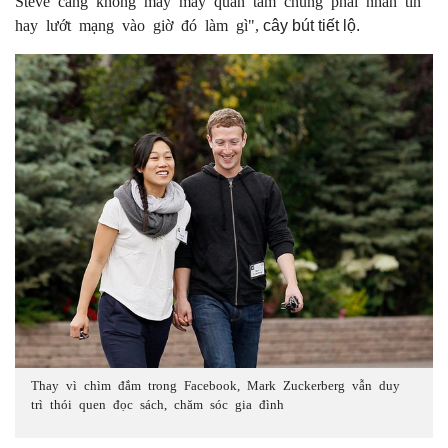
Steve càng không mảy may quan tâm chúng phải nhắn tin
hay lướt mạng vào giờ đó làm gì",
cây bút tiết lộ.
Thay vì chìm đắm trong Facebook, Mark Zuckerberg vẫn duy
trì thói quen đọc sách, chăm sóc gia đình