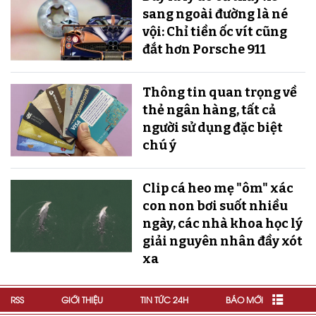
sang ngoài đường là né
vội: Chỉ tiền ốc vít cũng
đắt hơn Porsche 911
Thông tin quan trọng về
thẻ ngân hàng, tất cả
người sử dụng đặc biệt
chú ý
Clip cá heo mẹ "ôm" xác
con non bơi suốt nhiều
ngày, các nhà khoa học lý
giải nguyên nhân đầy xót
xa
RSS
GIỚI THIỆU
TIN TỨC 24H
BÁO MỚI