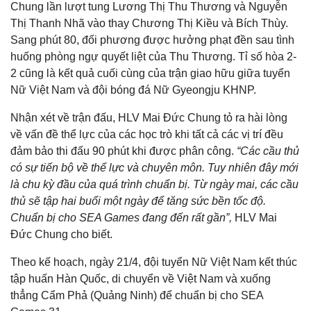
Chung lần lượt tung Lương Thị Thu Thương và Nguyễn
Thị Thanh Nhã vào thay Chương Thị Kiều và Bích Thùy.
Sang phút 80, đối phương được hưởng phạt đền sau tình
huống phòng ngự quyết liệt của Thu Thương. Tỉ số hòa 2-
2 cũng là kết quả cuối cùng của trận giao hữu giữa tuyển
Nữ Việt Nam và đội bóng đá Nữ Gyeongju KHNP.
Nhận xét về trận đấu, HLV Mai Đức Chung tỏ ra hài lòng
về vấn đề thể lực của các học trò khi tất cả các vị trí đều
đảm bảo thi đấu 90 phút khi được phân công.
“Các cầu thủ
có sự tiến bộ về thể lực và chuyên môn. Tuy nhiên đây mới
là chu kỳ đầu của quá trình chuẩn bị. Từ ngày mai, các cầu
thủ sẽ tập hai buổi một ngày để tăng sức bền tốc độ.
Chuẩn bị cho SEA Games đang đến rất gần”,
HLV Mai
Đức Chung cho biết.
Theo kế hoạch, ngày 21/4, đội tuyển Nữ Việt Nam kết thúc
tập huấn Hàn Quốc, di chuyển về Việt Nam và xuống
thẳng Cẩm Phả (Quảng Ninh) để chuẩn bị cho SEA