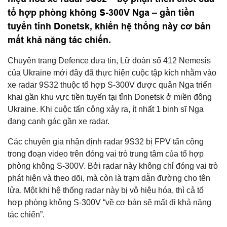
tổ hợp phòng không S-300V Nga – gần tiền
tuyến tỉnh Donetsk, khiến hệ thống này cơ bản
mất khả năng tác chiến.
Chuyên trang Defence đưa tin, Lữ đoàn số 412 Nemesis
của Ukraine mới đây đã thực hiện cuộc tập kích nhằm vào
xe radar 9S32 thuộc tổ hợp S-300V được quân Nga triển
khai gần khu vực tiền tuyến tại tỉnh Donetsk ở miền đông
Ukraine. Khi cuộc tấn công xảy ra, ít nhất 1 binh sĩ Nga
đang canh gác gần xe radar.
Các chuyên gia nhận định radar 9S32 bị FPV tấn công
trong đoạn video trên đóng vai trò trung tâm của tổ hợp
phòng không S-300V. Bởi radar này không chỉ đóng vai trò
phát hiện và theo dõi, mà còn là trạm dẫn đường cho tên
lửa. Một khi hệ thống radar này bị vô hiệu hóa, thì cả tổ
hợp phòng không S-300V “về cơ bản sẽ mất đi khả năng
tác chiến”.