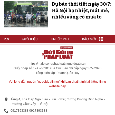
Dự báo thời tiết ngày 30/7:
Hà Nội hạ nhiệt, mát mẻ,
nhiều vùng có mưa to
RSS
GIỚI THIỆU
TIN TỨC 24H
BÁO MỚI
https://m.doisongphapluat.nguoiduatin.vn
Giấy phép số 12/GP-CBC của Cục Báo chí cấp ngày 17/7/2020
Tổng biên tập: Phạm Quốc Huy
Vui lòng dẫn nguồn "nguoiduatin.vn" khi bạn phát hành lại thông tin từ
website này.
Tầng 4, Tòa tháp Ngôi Sao - Star Tower, đường Dương Đình Nghệ -
Phường Cầu Giấy - Hà Nội
0917393388
|
0917393388