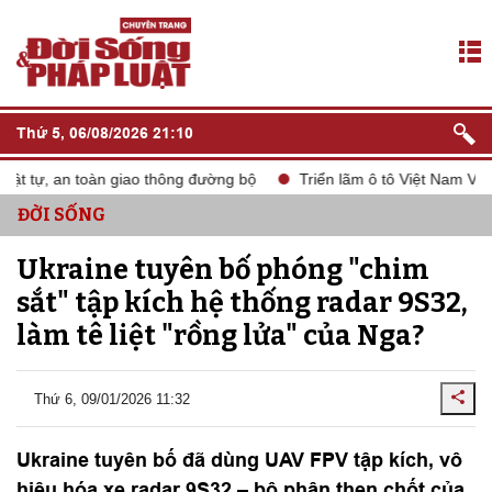
Thứ 5, 06/08/2026 21:10
 tự, an toàn giao thông đường bộ
Triển lãm ô tô Việt Nam VMS 2
ĐỜI SỐNG
Ukraine tuyên bố phóng "chim
sắt" tập kích hệ thống radar 9S32,
làm tê liệt "rồng lửa" của Nga?
Thứ 6, 09/01/2026 11:32
Ukraine tuyên bố đã dùng UAV FPV tập kích, vô
hiệu hóa xe radar 9S32 – bộ phận then chốt của