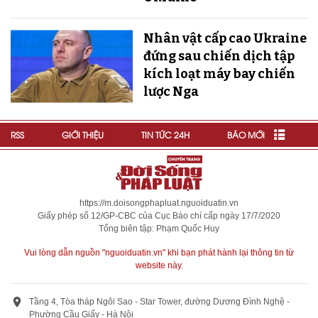
Nhân vật cấp cao Ukraine
đứng sau chiến dịch tập
kích loạt máy bay chiến
lược Nga
RSS
GIỚI THIỆU
TIN TỨC 24H
BÁO MỚI
https://m.doisongphapluat.nguoiduatin.vn
Giấy phép số 12/GP-CBC của Cục Báo chí cấp ngày 17/7/2020
Tổng biên tập: Phạm Quốc Huy
Vui lòng dẫn nguồn "nguoiduatin.vn" khi bạn phát hành lại thông tin từ
website này.
Tầng 4, Tòa tháp Ngôi Sao - Star Tower, đường Dương Đình Nghệ -
Phường Cầu Giấy - Hà Nội