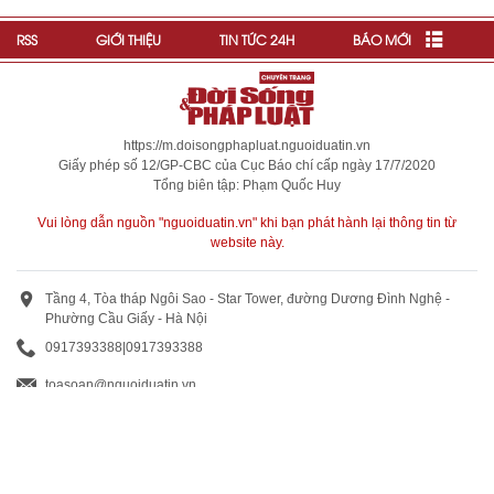
RSS
GIỚI THIỆU
TIN TỨC 24H
BÁO MỚI
https://m.doisongphapluat.nguoiduatin.vn
Giấy phép số 12/GP-CBC của Cục Báo chí cấp ngày 17/7/2020
Tổng biên tập: Phạm Quốc Huy
Vui lòng dẫn nguồn "nguoiduatin.vn" khi bạn phát hành lại thông tin từ
website này.
Tầng 4, Tòa tháp Ngôi Sao - Star Tower, đường Dương Đình Nghệ -
Phường Cầu Giấy - Hà Nội
0917393388
|
0917393388
toasoan@nguoiduatin.vn
BÁO GIÁ QUẢNG CÁO
Truyền thông và quảng cáo : 0824 799 799