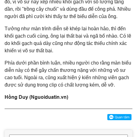
đó, vị võ sư này xếp nhiều khối gạch với số lượng tăng
dần, rồi "trồng cây chuối" và dùng đầu để công phá. Nhiều
người đã phì cười khi thấy tư thế biểu diễn của ông.
Tưởng như màn trình diễn sẽ khép lại hoàn hảo, thì đến
khối gạch cuối cùng, ông lại thất bại và ngã bổ nhào. Có lẽ
do khối gạch quá dày cũng như động tác thiếu chính xác
khiến vị võ sư thất bại.
Phía dưới phần bình luận, nhiều người cho rằng màn biểu
diễn này có thể gây chấn thương nặng với những võ sư
cao tuổi. Ngoài ra, cũng xuất hiện ý kiến những viên gạch
được sử dụng trong clip có chất lượng kém, dễ vỡ.
Hồng Duy (Nguoiduatin.vn)