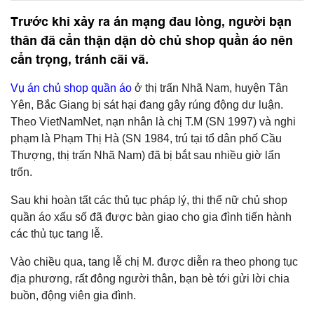
Trước khi xảy ra án mạng đau lòng, người bạn
thân đã cẩn thận dặn dò chủ shop quần áo nên
cẩn trọng, tránh cãi vã.
Vụ án chủ shop quần áo
ở thị trấn Nhã Nam, huyện Tân
Yên, Bắc Giang bị sát hại đang gây rúng động dư luận.
Theo VietNamNet, nạn nhân là chị T.M (SN 1997) và nghi
phạm là Phạm Thị Hà (SN 1984, trú tại tổ dân phố Cầu
Thượng, thị trấn Nhã Nam) đã bị bắt sau nhiều giờ lẩn
trốn.
Sau khi hoàn tất các thủ tục pháp lý, thi thể nữ chủ shop
quần áo xấu số đã được bàn giao cho gia đình tiến hành
các thủ tục tang lễ.
Vào chiều qua, tang lễ chị M. được diễn ra theo phong tục
địa phương, rất đông người thân, bạn bè tới gửi lời chia
buồn, động viên gia đình.