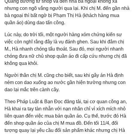
Quãng đường từ shop và đến nhà bà ngoại không xa
nhưng con ngõ vắng người qua lại. Khi chị M. đến gần nhà
bà ngoại thì bất ngờ bị Phạm Thị Hà (khách hàng mua
quần áo) dùng dao tấn công.
Lúc này, do trời tối, một người hàng xóm chứng kiến sự
việc còn nghĩ rằng đây là vụ đánh ghen. Sau khi đâm chị
M., Hà nhanh chóng tẩu thoát. Sau đó, mọi người nhanh
chóng đưa nữ chủ shop quần áo đi cấp cứu nhưng chị đã
không qua khỏi.
Người thân chị M. cũng cho biết, sau khi gây án Hà định
ném con dao xuống ao nước gần hiện trường nhưng con
dao lại mắc trên cành cây.
Theo Pháp Luật & Bạn Đọc đăng tải, tại cơ quan công an,
Hà khai ra tay tàn nhẫn với nạn nhân chỉ vì xích mích nhỏ
liên quan đến việc mua bán quần áo. Cụ thể, trước đó Hà
đến shop quần áo của chị M mua đồ. Đến tối 11/4, đối
tượng quay lại yêu cầu đổi sản phẩm khác nhưng chị Hà