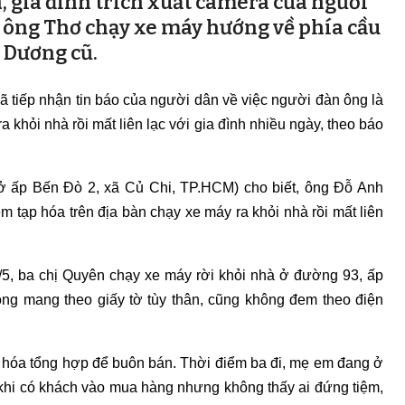
, gia đình trích xuất camera của người
 ông Thơ chạy xe máy hướng về phía cầu
 Dương cũ.
 tiếp nhận tin báo của người dân về việc người đàn ông là
a khỏi nhà rồi mất liên lạc với gia đình nhiều ngày, theo báo
 ở ấp Bến Đò 2, xã Củ Chi, TP.HCM) cho biết, ông Đỗ Anh
iệm tạp hóa trên địa bàn chạy xe máy ra khỏi nhà rồi mất liên
5, ba chị Quyên chạy xe máy rời khỏi nhà ở đường 93, ấp
ông mang theo giấy tờ tùy thân, cũng không đem theo điện
hóa tổng hợp để buôn bán. Thời điểm ba đi, mẹ em đang ở
 khi có khách vào mua hàng nhưng không thấy ai đứng tiệm,