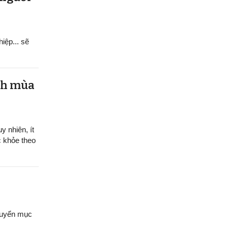
hiệp... sẽ
ệnh mùa
y nhiên, ít
c khỏe theo
chuyển mục