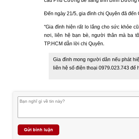
cầu Phú Cường để sang tỉnh Bình Dương 
Đến ngày 21/5, gia đình chị Quyên đã đến 
“Gia đình hiện rất lo lắng cho sức khỏe c
nơi, liên hệ bạn bè, người thân mà ba tô
TP.HCM dẫn lời chị Quyên.
Gia đình mong người dân nếu phát hiện
liên hệ số điện thoại 0979.023.743 để h
Gửi bình luận