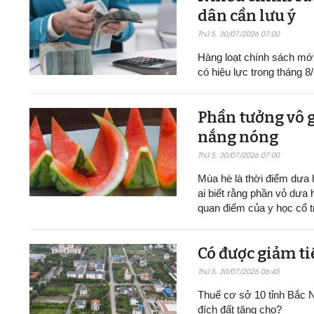
dân cần lưu ý
Thứ 5, 30/07/2026 07:00
Hàng loạt chính sách mới v
có hiệu lực trong tháng 8
Phần tưởng vô g
nắng nóng
Thứ 5, 30/07/2026 07:00
Mùa hè là thời điểm dưa h
ai biết rằng phần vỏ dưa 
quan điểm của y học cổ t
Có được giảm ti
Thứ 5, 30/07/2026 06:45
Thuế cơ sở 10 tỉnh Bắc N
đích đất tặng cho?