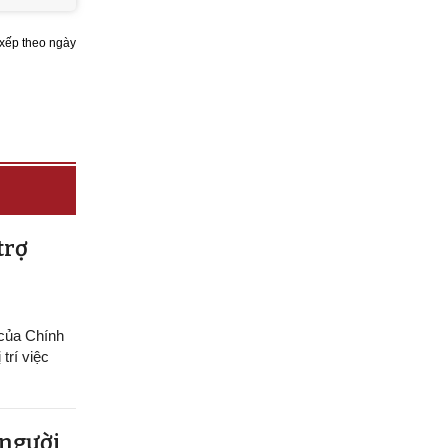
xếp theo ngày
trợ
 của Chính
trí việc
 người