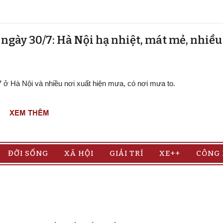
t ngày 30/7: Hà Nội hạ nhiệt, mát mẻ, nhiề
/7 ở Hà Nội và nhiều nơi xuất hiện mưa, có nơi mưa to.
XEM THÊM
ĐỜI SỐNG
XÃ HỘI
GIẢI TRÍ
XE++
CÔNG