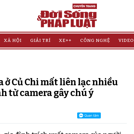
XÃ HỘI
GIẢI TRÍ
XE++
CÔNG NGHỆ
VIDEO
 ở Củ Chi mất liên lạc nhiều
h từ camera gây chú ý