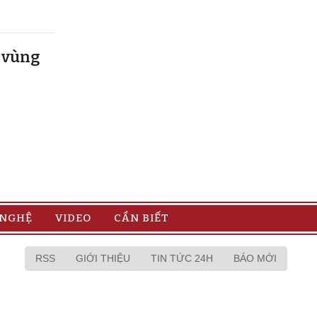
u vùng
 NGHỆ
VIDEO
CẦN BIẾT
RSS
GIỚI THIỆU
TIN TỨC 24H
BÁO MỚI