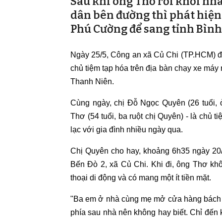
Sau khi ông Thơ rời khỏi nhà
dân bên đường thì phát hiện
Phú Cường để sang tỉnh Bình
Ngày 25/5, Công an xã Củ Chi (TP.HCM) đã
chủ tiệm tạp hóa trên địa bàn chạy xe máy r
Thanh Niên.
Cùng ngày, chị Đỗ Ngọc Quyên (26 tuổi,
Thơ (54 tuổi, ba ruột chị Quyên) - là chủ t
lạc với gia đình nhiều ngày qua.
Chị Quyên cho hay, khoảng 6h35 ngày 20/
Bến Đò 2, xã Củ Chi. Khi đi, ông Thơ kh
thoại di động và có mang một ít tiền mặt.
"Ba em ở nhà cùng mẹ mở cửa hàng bách 
phía sau nhà nên không hay biết. Chỉ đến