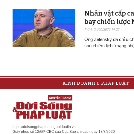
Nhân vật cấp ca
bay chiến lược
Thứ 4, 04/06/2025 19:22
Ông Zelensky đã chỉ đíc
sau chiến dịch "mạng nh
KINH DOANH & PHÁP LUẬT
https://doisongphapluat.nguoiduatin.vn
Giấy phép số 12/GP-CBC của Cục Báo chí cấp ngày 17/7/2020