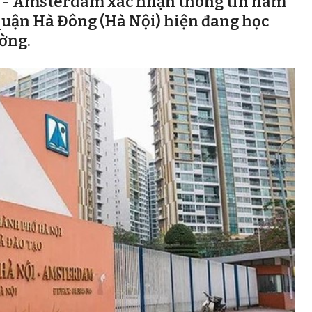
 - Amsterdam xác nhận thông tin nam
i quận Hà Đông (Hà Nội) hiện đang học
ường.