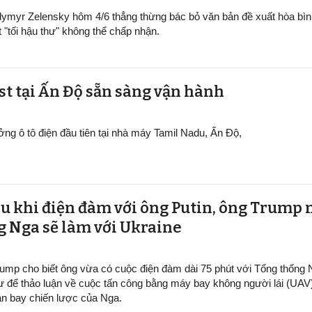
dymyr Zelensky hôm 4/6 thẳng thừng bác bỏ văn bản đề xuất hòa bìn
t "tối hậu thư" không thể chấp nhận.
ại Ấn Độ sẵn sàng v​​​​​​​ận hành
ởng ô tô điện đầu tiên tại nhà máy Tamil Nadu, Ấn Độ,
au khi điện đàm với ông Putin, ông Trump 
g Nga sẽ làm với Ukraine
ump cho biết ông vừa có cuộc điện đàm dài 75 phút với Tổng thống
ư để thảo luận về cuộc tấn công bằng máy bay không người lái (UAV
n bay chiến lược của Nga.