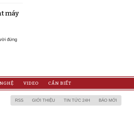
ạt máy
gười đứng
 NGHỆ
VIDEO
CẦN BIẾT
RSS
GIỚI THIỆU
TIN TỨC 24H
BÁO MỚI