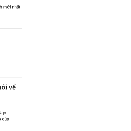
h mới nhất
nói về
 Nga
) của