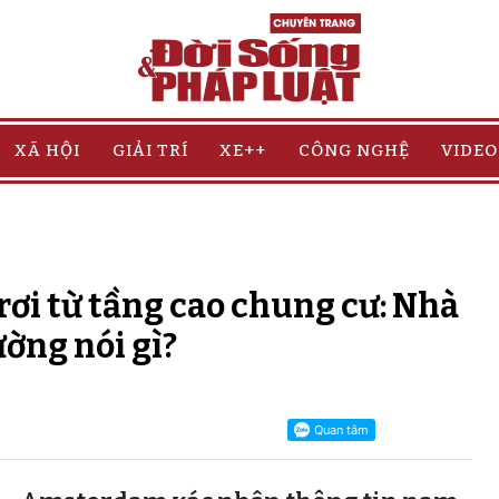
XÃ HỘI
GIẢI TRÍ
XE++
CÔNG NGHỆ
VIDEO
rơi từ tầng cao chung cư: Nhà
ường nói gì?