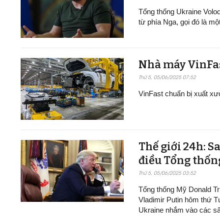
Tổng thống Ukraine Volo
từ phía Nga, gọi đó là mộ
Nhà máy VinFast t
Thứ 5, 05/06/2025 07:52
VinFast chuẩn bị xuất xư
Thế giới 24h: S
điều Tổng thốn
Thứ 5, 05/06/2025 03:52
Tổng thống Mỹ Donald Tr
Vladimir Putin hôm thứ T
Ukraine nhắm vào các sâ