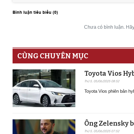
Bình luận tiêu biểu (
0
)
Chưa có bình luận. Hãy 
CÙNG CHUYÊN MỤC
Toyota Vios Hyb
Thứ 5, 05/06/2025 08:52
Toyota Vios phiên bản h
Ông Zelensky b
Thứ 5, 05/06/2025 07:52