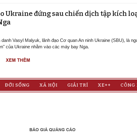
o Ukraine đứng sau chiến dịch tập kích lo
 Nga
h danh Vasyl Malyuk, lãnh đạo Cơ quan An ninh Ukraine (SBU), là n
ện" của Ukraine nhằm vào các máy bay Nga.
XEM THÊM
ĐỜI SỐNG
XÃ HỘI
GIẢI TRÍ
XE++
CÔNG
BÁO GIÁ QUẢNG CÁO