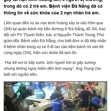
trong đó có 2 trẻ em. Bệnh viện Đà Nẵng đã có
thông tin về sức khỏe của 2 nạn nhân trẻ em.
Liên quan đến vụ tai nạn kinh hoàng xảy ra vào hôm qua
(3/4) tại quán bánh mỳ bên đường ở Đà Nẵng, tối 3/4, trao
đổi với PV Thanh Niên, bác sĩ Nguyễn Thành Trung, Phó
giám đốc Bệnh viện Đà Nẵng, cho biết đơn vị đã tiếp nhận
6 bệnh nhân trong vụ xe ô tô lao vào tiệm bánh mì vào tối
cùng ngày (3/4), hiện sức khỏe đã tạm ổn.
"Hai trẻ em bị trầy xước, bốn người lớn bị gãy xương
nhưng không nguy hiểm đến tính mạng",
ông Trung cho
biết với nguồn trên.