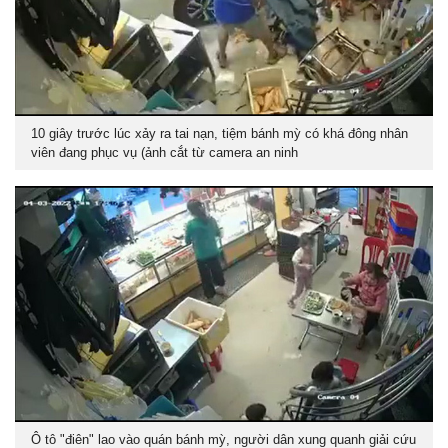
10 giây trước lúc xảy ra tai nạn, tiệm bánh mỳ có khá đông nhân
viên đang phục vụ (ảnh cắt từ camera an ninh
Ô tô "điên" lao vào quán bánh mỳ, người dân xung quanh giải cứu