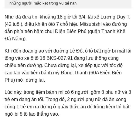
những người mắc kẹt trong vụ tai nạn
Như đã đưa tin, khoảng 18 giờ tối 3/4, tài xế Lương Duy T.
(42 tuổi), điều khiển ôtô 7 chỗ hiệu Mitsubishi vào đường
dẫn phía trên hầm chui Điện Biên Phủ (quận Thanh Khê,
Đà Nẵng).
Khi đến đoạn giao với đường Lê Độ, ô tô bất ngờ bị mất lái
tông vào xe ô tô 16 BKS-027.91 đang lưu thông cùng
chiều trên đường. Chưa dừng lại, xe tiếp tục với tốc độ
cao lao vào tiệm bánh mỳ Đồng Thạnh (60A Điện Biên
Phủ) mới dừng lại.
Lúc này, trong tiệm bánh mì có 6 người, gồm 3 phụ nữ và 3
trẻ em đang ăn tối. Trong đó, 2 người phụ nữ đã ăn xong
cùng 1 trẻ em ra đứng ở quầy thức ăn để trông tiệm thì bất
ngờ bị ô tô lao thẳng vào.