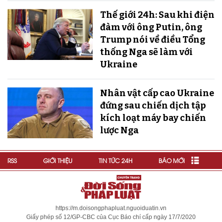
Thế giới 24h: Sau khi điện
đàm với ông Putin, ông
Trump nói về điều Tổng
thống Nga sẽ làm với
Ukraine
Nhân vật cấp cao Ukraine
đứng sau chiến dịch tập
kích loạt máy bay chiến
lược Nga
RSS
GIỚI THIỆU
TIN TỨC 24H
BÁO MỚI
https://m.doisongphapluat.nguoiduatin.vn
Giấy phép số 12/GP-CBC của Cục Báo chí cấp ngày 17/7/2020