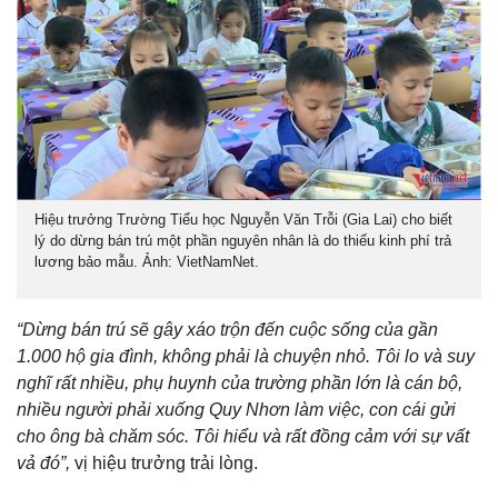
Hiệu trưởng Trường Tiểu học Nguyễn Văn Trỗi (Gia Lai) cho biết
lý do dừng bán trú một phần nguyên nhân là do thiếu kinh phí trả
lương bảo mẫu. Ảnh: VietNamNet.
“Dừng bán trú sẽ gây xáo trộn đến cuộc sống của gần
1.000 hộ gia đình, không phải là chuyện nhỏ. Tôi lo và suy
nghĩ rất nhiều, phụ huynh của trường phần lớn là cán bộ,
nhiều người phải xuống Quy Nhơn làm việc, con cái gửi
cho ông bà chăm sóc. Tôi hiểu và rất đồng cảm với sự vất
vả đó”,
vị hiệu trưởng trải lòng.