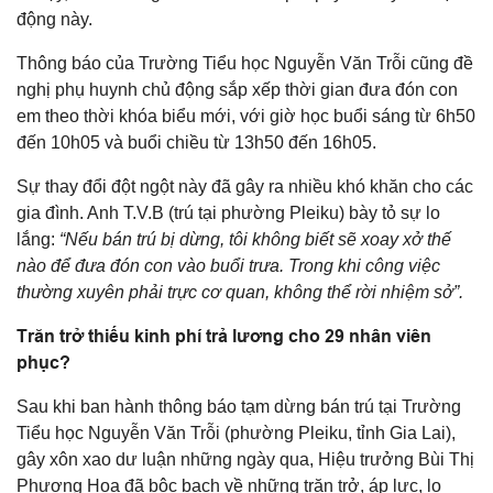
động này.
Thông báo của Trường Tiểu học Nguyễn Văn Trỗi cũng đề
nghị phụ huynh chủ động sắp xếp thời gian đưa đón con
em theo thời khóa biểu mới, với giờ học buổi sáng từ 6h50
đến 10h05 và buổi chiều từ 13h50 đến 16h05.
Sự thay đổi đột ngột này đã gây ra nhiều khó khăn cho các
gia đình. Anh T.V.B (trú tại phường Pleiku) bày tỏ sự lo
lắng:
“Nếu bán trú bị dừng, tôi không biết sẽ xoay xở thế
nào để đưa đón con vào buổi trưa. Trong khi công việc
thường xuyên phải trực cơ quan, không thể rời nhiệm sở”.
Trăn trở thiếu kinh phí trả lương cho 29 nhân viên
phục?
Sau khi ban hành thông báo tạm dừng bán trú tại Trường
Tiểu học Nguyễn Văn Trỗi (phường Pleiku, tỉnh Gia Lai),
gây xôn xao dư luận những ngày qua, Hiệu trưởng Bùi Thị
Phương Hoa đã bộc bạch về những trăn trở, áp lực, lo