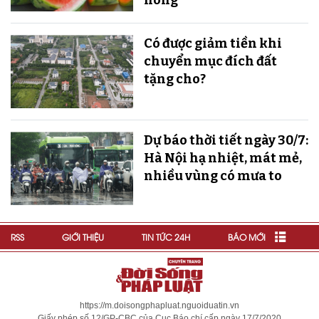
nóng
Có được giảm tiền khi
chuyển mục đích đất
tặng cho?
Dự báo thời tiết ngày 30/7:
Hà Nội hạ nhiệt, mát mẻ,
nhiều vùng có mưa to
RSS
GIỚI THIỆU
TIN TỨC 24H
BÁO MỚI
https://m.doisongphapluat.nguoiduatin.vn
Giấy phép số 12/GP-CBC của Cục Báo chí cấp ngày 17/7/2020