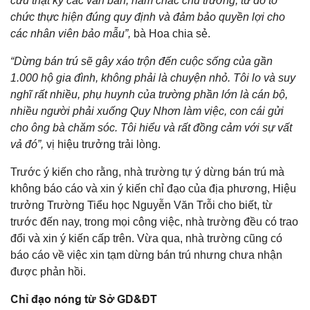
cứu thật kỹ các văn bản, nắm chắc chủ trương, từ đó tổ
chức thực hiện đúng quy định và đảm bảo quyền lợi cho
các nhân viên bảo mẫu”,
bà Hoa chia sẻ.
“Dừng bán trú sẽ gây xáo trộn đến cuộc sống của gần
1.000 hộ gia đình, không phải là chuyện nhỏ. Tôi lo và suy
nghĩ rất nhiều, phụ huynh của trường phần lớn là cán bộ,
nhiều người phải xuống Quy Nhơn làm việc, con cái gửi
cho ông bà chăm sóc. Tôi hiểu và rất đồng cảm với sự vất
vả đó”,
vị hiệu trưởng trải lòng.
Trước ý kiến cho rằng, nhà trường tự ý dừng bán trú mà
không báo cáo và xin ý kiến chỉ đạo của địa phương, Hiệu
trưởng Trường Tiểu học Nguyễn Văn Trỗi cho biết, từ
trước đến nay, trong mọi công việc, nhà trường đều có trao
đổi và xin ý kiến cấp trên. Vừa qua, nhà trường cũng có
báo cáo về việc xin tạm dừng bán trú nhưng chưa nhận
được phản hồi.
Chỉ đạo nóng từ Sở GD&ĐT