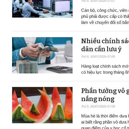
Thứ 5, 30/07/2026 07:01
Cán bộ, công chức, viên
phủ phải được cấp có thẩ
làm về chuyển đổi số bằn
Nhiều chính sác
dân cần lưu ý
Thứ 5, 30/07/2026 07:00
Hàng loạt chính sách mới v
có hiệu lực trong tháng 8
Phần tưởng vô g
nắng nóng
Thứ 5, 30/07/2026 07:00
Mùa hè là thời điểm dưa h
ai biết rằng phần vỏ dưa 
quan điểm của y học cổ t