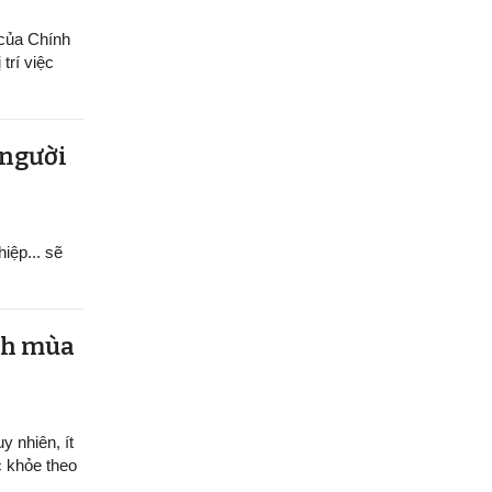
 của Chính
trí việc
 người
hiệp... sẽ
ệnh mùa
y nhiên, ít
c khỏe theo