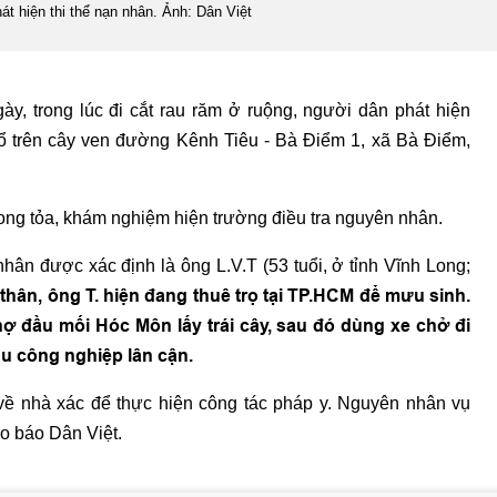
át hiện thi thể nạn nhân. Ảnh: Dân Việt
y, trong lúc đi cắt rau răm ở ruộng, người dân phát hiện
cổ trên cây ven đường Kênh Tiêu - Bà Điểm 1, xã Bà Điểm,
ong tỏa, khám nghiệm hiện trường điều tra nguyên nhân.
hân được xác định là ông L.V.T (53 tuổi, ở tỉnh Vĩnh Long;
hân, ông T. hiện đang thuê trọ tại TP.HCM để mưu sinh.
ợ đầu mối Hóc Môn lấy trái cây, sau đó dùng xe chở đi
u công nghiệp lân cận.
về nhà xác để thực hiện công tác pháp y. Nguyên nhân vụ
eo báo Dân Việt.