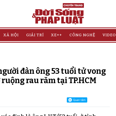
XÃ HỘI
GIẢI TRÍ
XE++
CÔNG NGHỆ
VIDEO
người đàn ông 53 tuổi tử vong
 ở ruộng rau răm tại TP.HCM