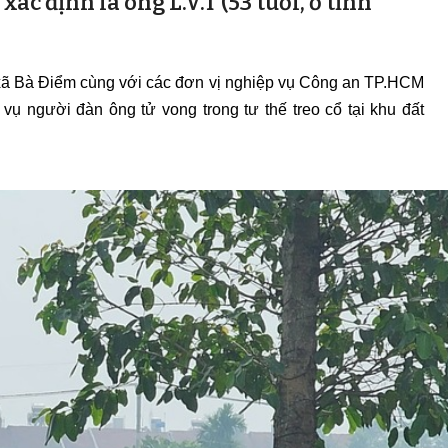
ác định là ông L.V.T (53 tuổi, ở tỉnh
.
xã Bà Điểm cùng với các đơn vị nghiệp vụ Công an TP.HCM
vụ người đàn ông tử vong trong tư thế treo cổ tại khu đất