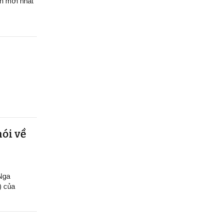
h mới nhất
nói về
 Nga
) của