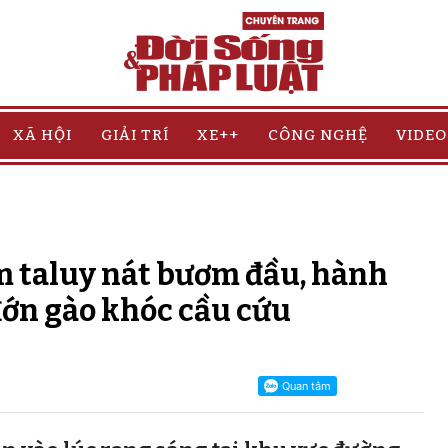
XÃ HỘI
GIẢI TRÍ
XE++
CÔNG NGHỆ
VIDEO
 taluy nát bươm đầu, hành
ớn gào khóc cầu cứu