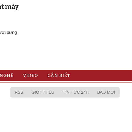
ạt máy
gười đứng
 NGHỆ
VIDEO
CẦN BIẾT
RSS
GIỚI THIỆU
TIN TỨC 24H
BÁO MỚI