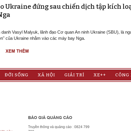
o Ukraine đứng sau chiến dịch tập kích lo
 Nga
h danh Vasyl Malyuk, lãnh đạo Cơ quan An ninh Ukraine (SBU), là n
ện" của Ukraine nhằm vào các máy bay Nga.
XEM THÊM
ĐỜI SỐNG
XÃ HỘI
GIẢI TRÍ
XE++
CÔNG
BÁO GIÁ QUẢNG CÁO
Truyền thông và quảng cáo : 0824 799