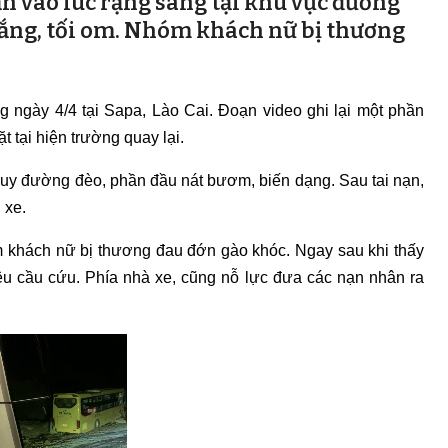
 vào lúc rạng sáng tại khu vực đường
vắng, tối om. Nhóm khách nữ bị thương
g ngày 4/4 tại Sapa, Lào Cai. Đoạn video ghi lại một phần
t tại hiện trường quay lại.
luy đường đèo, phần đầu nát bươm, biến dạng. Sau tai nạn,
 xe.
m khách nữ bị thương đau đớn gào khóc. Ngay sau khi thấy
iệu cầu cứu. Phía nhà xe, cũng nỗ lực đưa các nạn nhân ra