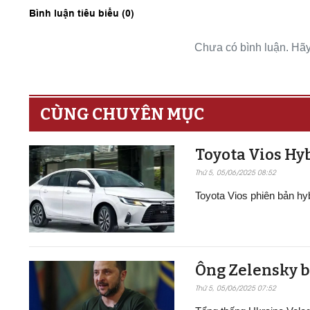
Bình luận tiêu biểu (
0
)
Chưa có bình luận. Hãy 
CÙNG CHUYÊN MỤC
Toyota Vios Hyb
Thứ 5, 05/06/2025 08:52
Toyota Vios phiên bản h
Ông Zelensky b
Thứ 5, 05/06/2025 07:52