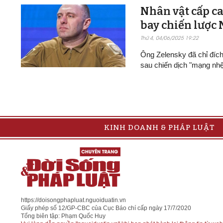
Nhân vật cấp ca
bay chiến lược
Thứ 4, 04/06/2025 19:22
Ông Zelensky đã chỉ đíc
sau chiến dịch "mạng nh
KINH DOANH & PHÁP LUẬT
https://doisongphapluat.nguoiduatin.vn
Giấy phép số 12/GP-CBC của Cục Báo chí cấp ngày 17/7/2020
Tổng biên tập: Phạm Quốc Huy