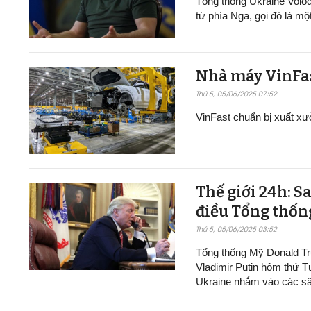
Tổng thống Ukraine Volo
từ phía Nga, gọi đó là mộ
Nhà máy VinFast t
Thứ 5, 05/06/2025 07:52
VinFast chuẩn bị xuất xư
Thế giới 24h: S
điều Tổng thốn
Thứ 5, 05/06/2025 03:52
Tổng thống Mỹ Donald Tr
Vladimir Putin hôm thứ T
Ukraine nhắm vào các sâ