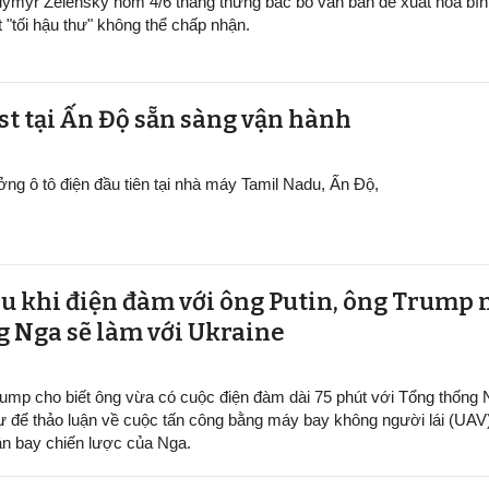
dymyr Zelensky hôm 4/6 thẳng thừng bác bỏ văn bản đề xuất hòa bìn
t "tối hậu thư" không thể chấp nhận.
ại Ấn Độ sẵn sàng v​​​​​​​ận hành
ởng ô tô điện đầu tiên tại nhà máy Tamil Nadu, Ấn Độ,
au khi điện đàm với ông Putin, ông Trump 
g Nga sẽ làm với Ukraine
ump cho biết ông vừa có cuộc điện đàm dài 75 phút với Tổng thống
ư để thảo luận về cuộc tấn công bằng máy bay không người lái (UAV
n bay chiến lược của Nga.