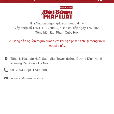
https://m.doisongphapluat.nguoiduatin.vn
Giấy phép số 12/GP-CBC của Cục Báo chí cấp ngày 17/7/2020
Tổng biên tập: Phạm Quốc Huy
Vui lòng dẫn nguồn "nguoiduatin.vn" khi bạn phát hành lại thông tin từ
website này.
Tầng 4, Tòa tháp Ngôi Sao - Star Tower, đường Dương Đình Nghệ -
Phường Cầu Giấy - Hà Nội
0917393388
|
0917393388
toasoan@nguoiduatin.vn
BÁO GIÁ QUẢNG CÁO
Truyền thông và quảng cáo : 0824 799 799