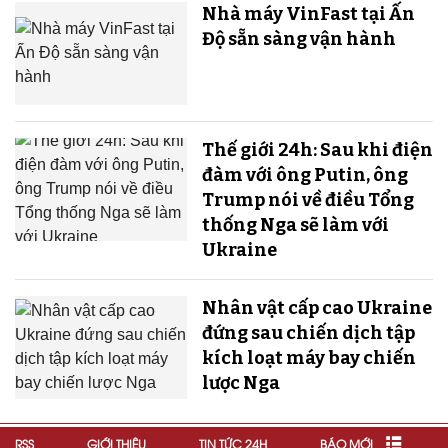
Nhà máy VinFast tại Ấn
Độ sẵn sàng v​​​​​​​ận hành
Thế giới 24h: Sau khi điện
đàm với ông Putin, ông
Trump nói về điều Tổng
thống Nga sẽ làm với
Ukraine
Nhân vật cấp cao Ukraine
đứng sau chiến dịch tập
kích loạt máy bay chiến
lược Nga
RSS
GIỚI THIỆU
TIN TỨC 24H
BÁO MỚI