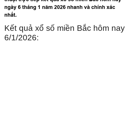
ngày 6 tháng 1 năm 2026 nhanh và chính xác
nhất.
Kết quả xổ số miền Bắc hôm nay
6/1/2026: