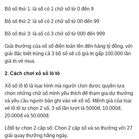
Bộ số thứ 1: là số có 1 chữ số từ 0 đến 9
Bộ số thứ 2: là số có 2 chữ số từ 00 đến 99
Bộ số thứ 3: là số có 3 chữ số từ 000 đến 999
Giải thưởng của xổ số điện toán lên đến hàng tỷ đồng, với
giải đặc biệt trúng cả 3 bộ số sẽ có giá trị gấp 100.000 lần
giá trị vé mua.
2. Cách chơi xổ số lô tô
Xổ số lô tô là loại hình mà người chơi được quyền lựa
chọn những chữ số mình yêu thích để tham gia dự thưởng
và yêu cầu người bán ghi vào vé xổ số. Mệnh giá của loại
vé lô tô tự chọn 2 số, 3 số lần lượt là 5000đ, 10.000đ,
20.000đ và 50.000đ.
Lôtô tự chọn 2 cặp số: Chọn 2 cặp số và so thưởng với 27
giải quay thưởng hằng ngày.