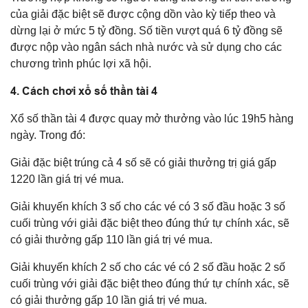
của giải đặc biệt sẽ được cộng dồn vào kỳ tiếp theo và
dừng lại ở mức 5 tỷ đồng. Số tiền vượt quá 6 tỷ đồng sẽ
được nộp vào ngân sách nhà nước và sử dụng cho các
chương trình phúc lợi xã hội.
4. Cách chơi xổ số thần tài 4
Xổ số thần tài 4 được quay mở thưởng vào lúc 19h5 hàng
ngày. Trong đó:
Giải đặc biệt trúng cả 4 số sẽ có giải thưởng trị giá gấp
1220 lần giá trị vé mua.
Giải khuyến khích 3 số cho các vé có 3 số đầu hoặc 3 số
cuối trùng với giải đặc biệt theo đúng thứ tự chính xác, sẽ
có giải thưởng gấp 110 lần giá trị vé mua.
Giải khuyến khích 2 số cho các vé có 2 số đầu hoặc 2 số
cuối trùng với giải đặc biệt theo đúng thứ tự chính xác, sẽ
có giải thưởng gấp 10 lần giá trị vé mua.