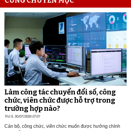
CÙNG CHUYÊN MỤC
Làm công tác chuyển đổi số, công
chức, viên chức được hỗ trợ trong
trường hợp nào?
Thứ 5, 30/07/2026 07:01
Cán bộ, công chức, viên chức muốn được hưởng chính