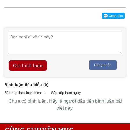
Gửi bình luận
Đăng nhập
Bình luận tiêu biểu (
0
)
Sắp xếp theo lượt thích
|
Sắp xếp theo ngày
Chưa có bình luận. Hãy là người đầu tiên bình luận bài
viết này.