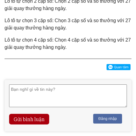
Lô tô tự chọn 2 cặp số: Chọn 2 cặp số và so thưởng với 27
giải quay thưởng hàng ngày.
Lô tô tự chọn 3 cặp số: Chọn 3 cặp số và so thưởng với 27
giải quay thưởng hàng ngày.
Lô tô tự chọn 4 cặp số: Chọn 4 cặp số và so thưởng với 27
giải quay thưởng hàng ngày.
Gửi bình luận
Đăng nhập