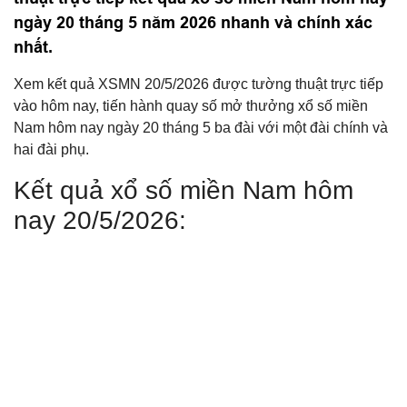
ngày 20 tháng 5 năm 2026 nhanh và chính xác
nhất.
Xem kết quả XSMN 20/5/2026 được tường thuật trực tiếp
vào hôm nay, tiến hành quay số mở thưởng xổ số miền
Nam hôm nay ngày 20 tháng 5 ba đài với một đài chính và
hai đài phụ.
Kết quả xổ số miền Nam hôm
nay 20/5/2026: