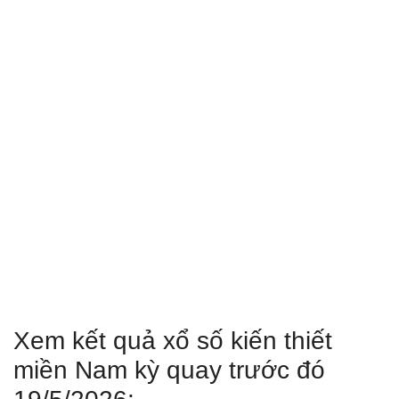
Xem kết quả xổ số kiến thiết
miền Nam kỳ quay trước đó