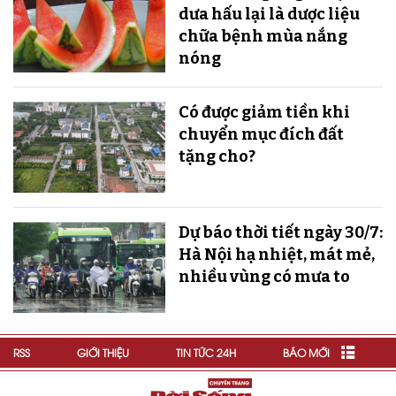
dưa hấu lại là dược liệu
chữa bệnh mùa nắng
nóng
Có được giảm tiền khi
chuyển mục đích đất
tặng cho?
Dự báo thời tiết ngày 30/7:
Hà Nội hạ nhiệt, mát mẻ,
nhiều vùng có mưa to
RSS
GIỚI THIỆU
TIN TỨC 24H
BÁO MỚI