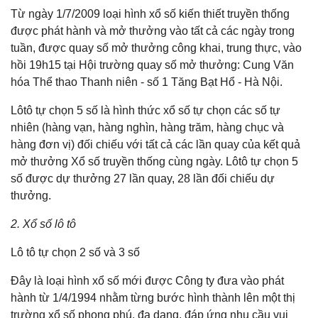
Từ ngày 1/7/2009 loại hình xổ số kiến thiết truyền thống
được phát hành và mở thưởng vào tất cả các ngày trong
tuần, được quay số mở thưởng công khai, trung thực, vào
hồi 19h15 tại Hội trường quay số mở thưởng: Cung Văn
hóa Thể thao Thanh niên - số 1 Tăng Bạt Hổ - Hà Nội.
Lôtô tự chọn 5 số là hình thức xổ số tự chọn các số tự
nhiên (hàng vạn, hàng nghìn, hàng trăm, hàng chục và
hàng đơn vị) đối chiếu với tất cả các lần quay của kết quả
mở thưởng Xổ số truyền thống cùng ngày. Lôtô tự chọn 5
số được dự thưởng 27 lần quay, 28 lần đối chiếu dự
thưởng.
2. Xổ số lô tô
Lô tô tự chọn 2 số và 3 số
Đây là loại hình xổ số mới được Công ty đưa vào phát
hành từ 1/4/1994 nhằm từng bước hình thành lên một thị
trường xổ số phong phú. đa dạng, đáp ứng nhu cầu vui