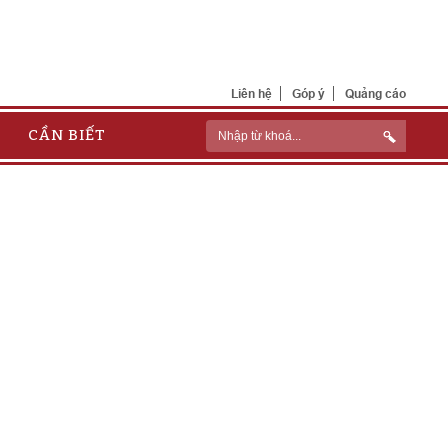
Liên hệ
Góp ý
Quảng cáo
CẦN BIẾT