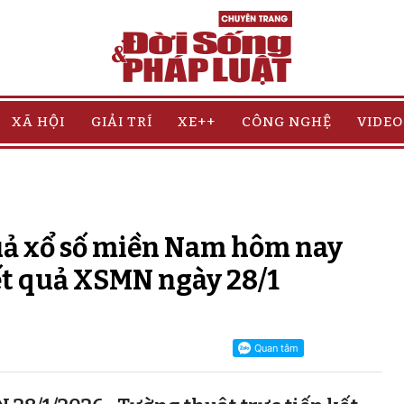
XÃ HỘI
GIẢI TRÍ
XE++
CÔNG NGHỆ
VIDEO
uả xổ số miền Nam hôm nay
ết quả XSMN ngày 28/1