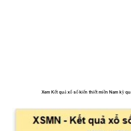
Xem Kết quả xổ số kiến thiết miền Nam kỳ qu