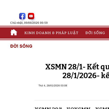
Chủ nhật, 09/08/2026 00:59
KINH DOANH & PHÁP LUẬT
ĐỜI SỐNG
ĐỜI SỐNG
XSMN 28/1- Kết q
28/1/2026- k
Thứ 4, 28/01/2026 03:08