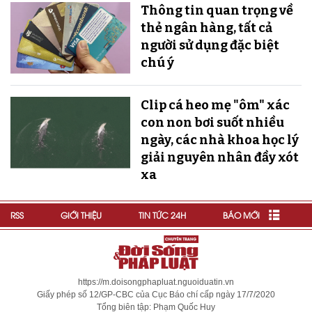
Thông tin quan trọng về
thẻ ngân hàng, tất cả
người sử dụng đặc biệt
chú ý
Clip cá heo mẹ "ôm" xác
con non bơi suốt nhiều
ngày, các nhà khoa học lý
giải nguyên nhân đầy xót
xa
RSS
GIỚI THIỆU
TIN TỨC 24H
BÁO MỚI
https://m.doisongphapluat.nguoiduatin.vn
Giấy phép số 12/GP-CBC của Cục Báo chí cấp ngày 17/7/2020
Tổng biên tập: Phạm Quốc Huy