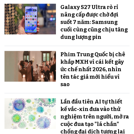
Galaxy S27 Ultra rò rỉ
nâng cấp được chờ đợi
suốt 7 năm: Samsung
cuối cùng cũng chịu tăng
dung lượng pin
Phim Trung Quốc bị chê
khắp MXH vì cái kết gây
ức chế nhất 2026, nhìn
tên tác giả mới hiểu vì
sao
Lần đầu tiên AI tự thiết
kế vắc-xin đưa vào thử
nghiệm trên người, mở ra
cuộc đua tạo "lá chắn"
chống đại dịch tương lai