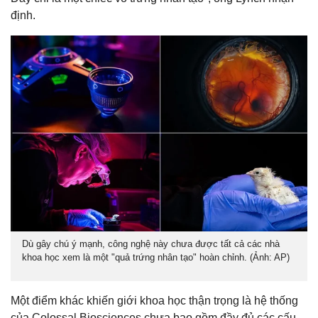
định.
Dù gây chú ý mạnh, công nghệ này chưa được tất cả các nhà
khoa học xem là một "quả trứng nhân tạo" hoàn chỉnh. (Ảnh: AP)
Một điểm khác khiến giới khoa học thận trọng là hệ thống
của Colossal Biosciences chưa bao gồm đầy đủ các cấu