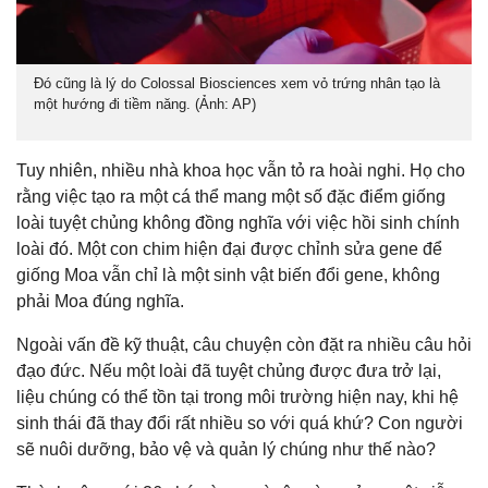
Đó cũng là lý do Colossal Biosciences xem vỏ trứng nhân tạo là
một hướng đi tiềm năng. (Ảnh: AP)
Tuy nhiên, nhiều nhà khoa học vẫn tỏ ra hoài nghi. Họ cho
rằng việc tạo ra một cá thể mang một số đặc điểm giống
loài tuyệt chủng không đồng nghĩa với việc hồi sinh chính
loài đó. Một con chim hiện đại được chỉnh sửa gene để
giống Moa vẫn chỉ là một sinh vật biến đổi gene, không
phải Moa đúng nghĩa.
Ngoài vấn đề kỹ thuật, câu chuyện còn đặt ra nhiều câu hỏi
đạo đức. Nếu một loài đã tuyệt chủng được đưa trở lại,
liệu chúng có thể tồn tại trong môi trường hiện nay, khi hệ
sinh thái đã thay đổi rất nhiều so với quá khứ? Con người
sẽ nuôi dưỡng, bảo vệ và quản lý chúng như thế nào?