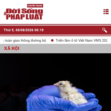
Thứ 5, 06/08/2026 06:19
àn giao thông đường bộ
Triển lãm ô tô Việt Nam VMS 2024
t
XÃ HỘI