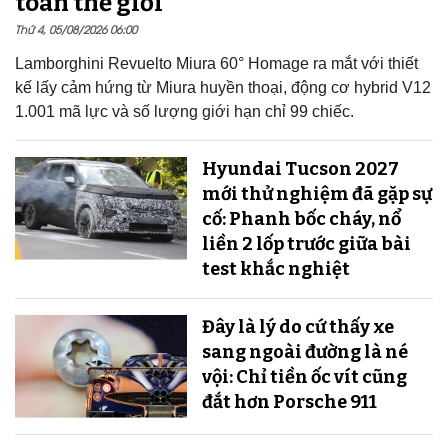
toàn thế giới
Thứ 4, 05/08/2026 06:00
Lamborghini Revuelto Miura 60° Homage ra mắt với thiết
kế lấy cảm hứng từ Miura huyền thoại, động cơ hybrid V12
1.001 mã lực và số lượng giới hạn chỉ 99 chiếc.
Hyundai Tucson 2027
mới thử nghiệm đã gặp sự
cố: Phanh bốc cháy, nổ
liền 2 lốp trước giữa bài
test khắc nghiệt
Đây là lý do cứ thấy xe
sang ngoài đường là né
vội: Chỉ tiền ốc vít cũng
đắt hơn Porsche 911