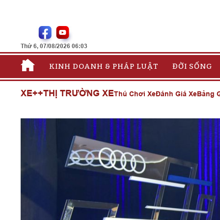
Thứ 6, 07/08/2026 06:03
KINH DOANH & PHÁP LUẬT
ĐỜI SỐNG
XE++
THỊ TRƯỜNG XE
Thú Chơi Xe
Đánh Giá Xe
Bảng G