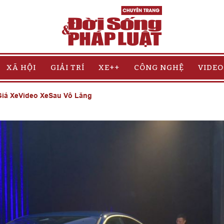
XÃ HỘI
GIẢI TRÍ
XE++
CÔNG NGHỆ
VIDEO
iá Xe
Video Xe
Sau Vô Lăng