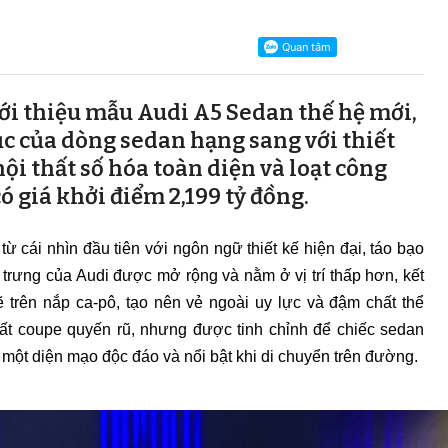
ới thiệu mẫu Audi A5 Sedan thế hệ mới,
ục của dòng sedan hạng sang với thiết
ội thất số hóa toàn diện và loạt công
có giá khởi điểm 2,199 tỷ đồng.
cái nhìn đầu tiên với ngôn ngữ thiết kế hiện đại, táo bạo
c trưng của Audi được mở rộng và nằm ở vị trí thấp hơn, kết
trên nắp ca-pô, tạo nên vẻ ngoài uy lực và đậm chất thể
hất coupe quyến rũ, nhưng được tinh chỉnh để chiếc sedan
 một diện mạo độc đáo và nổi bật khi di chuyển trên đường.