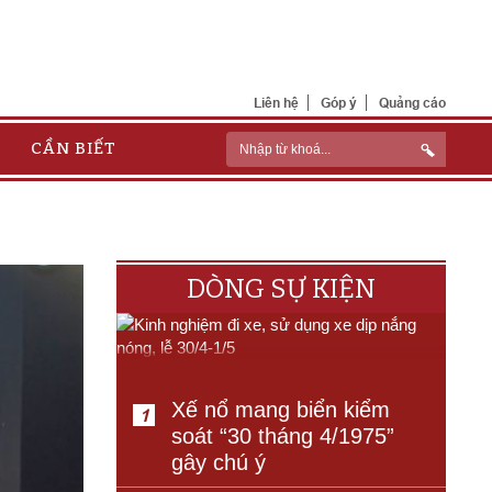
Liên hệ
Góp ý
Quảng cáo
CẦN BIẾT
DÒNG SỰ KIỆN
Xế nổ mang biển kiểm
1
soát “30 tháng 4/1975”
gây chú ý