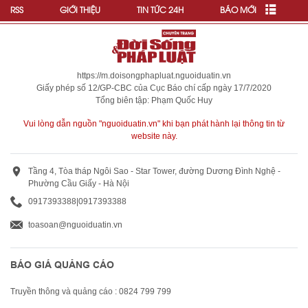
RSS
GIỚI THIỆU
TIN TỨC 24H
BÁO MỚI
https://m.doisongphapluat.nguoiduatin.vn
Giấy phép số 12/GP-CBC của Cục Báo chí cấp ngày 17/7/2020
Tổng biên tập: Phạm Quốc Huy
Vui lòng dẫn nguồn "nguoiduatin.vn" khi bạn phát hành lại thông tin từ
website này.
Tầng 4, Tòa tháp Ngôi Sao - Star Tower, đường Dương Đình Nghệ -
Phường Cầu Giấy - Hà Nội
0917393388
|
0917393388
toasoan@nguoiduatin.vn
BÁO GIÁ QUẢNG CÁO
Truyền thông và quảng cáo : 0824 799 799