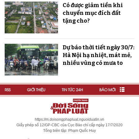
Có được giảm tiền khi
chuyển mục đích đất
tặng cho?
Dự báo thời tiết ngày 30/7:
Hà Nội hạ nhiệt, mát mẻ,
nhiều vùng có mưa to
RSS
GIỚI THIỆU
TIN TỨC 24H
BÁO MỚI
https://m.doisongphapluat.nguoiduatin.vn
Giấy phép số 12/GP-CBC của Cục Báo chí cấp ngày 17/7/2020
Tổng biên tập: Phạm Quốc Huy