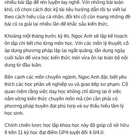
nhiều bài tập để rèn luyện tay nghề. Với những bài toán
khó, cô chọn cách đọc kỹ tài liệu hướng dẫn rồi tự viết lại
theo cách hiểu của cá nhân, đôi khi cô còn mang những đề
bài cũ ra giải lại nhiều lần để khắc sâu kiến thức.
Khoảng một tháng trước kỳ thi, Ngọc Anh sẽ lập kế hoạch
ôn tập chi tiết cho từng môn học. Với các môn lý thuyết, cô
áp dụng phương pháp lặp lại ngắt quãng, tận dụng ngày
cuối tuần để vừa học kiến thức mới vừa ôn lại toàn bộ nội
dung từ đầu tuần.
Bên cạnh các môn chuyên ngành, Ngọc Anh đặc biệt yêu
thích các học phần về nghiệp vụ và giao tiếp sư phạm. Cô
quan niệm rằng việc dạy học không chỉ dừng lại ở việc
nắm vững kiến thức chuyên môn mà còn cần phải có
phương pháp truyền đạt phù hợp và sự thấu hiểu tâm lý
học sinh.
Chính chiến lược học tập khoa học này đã giúp cô sở hữu
8 trên 11 kỳ học đạt điểm GPA tuyệt đối 4.0/4.0.