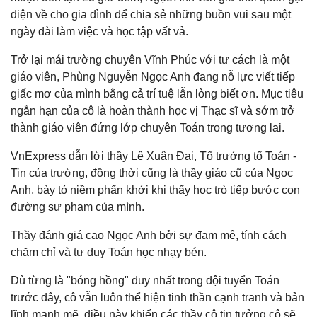
điện về cho gia đình để chia sẻ những buồn vui sau một
ngày dài làm việc và học tập vất vả.
Trở lại mái trường chuyên Vĩnh Phúc với tư cách là một
giáo viên, Phùng Nguyễn Ngọc Anh đang nỗ lực viết tiếp
giấc mơ của mình bằng cả trí tuệ lẫn lòng biết ơn. Mục tiêu
ngắn hạn của cô là hoàn thành học vị Thạc sĩ và sớm trở
thành giáo viên đứng lớp chuyên Toán trong tương lai.
VnExpress dẫn lời thầy Lê Xuân Đại, Tổ trưởng tổ Toán -
Tin của trường, đồng thời cũng là thầy giáo cũ của Ngọc
Anh, bày tỏ niềm phấn khởi khi thấy học trò tiếp bước con
đường sư phạm của mình.
Thầy đánh giá cao Ngọc Anh bởi sự đam mê, tính cách
chăm chỉ và tư duy Toán học nhạy bén.
Dù từng là "bóng hồng" duy nhất trong đội tuyển Toán
trước đây, cô vẫn luôn thể hiện tinh thần cạnh tranh và bản
lĩnh mạnh mẽ, điều này khiến các thầy cô tin tưởng cô sẽ