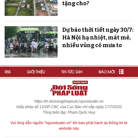
tặng cho?
Dự báo thời tiết ngày 30/7:
Hà Nội hạ nhiệt, mát mẻ,
nhiều vùng có mưa to
RSS
GIỚI THIỆU
TIN TỨC 24H
BÁO MỚI
https://m.doisongphapluat.nguoiduatin.vn
Giấy phép số 12/GP-CBC của Cục Báo chí cấp ngày 17/7/2020
Tổng biên tập: Phạm Quốc Huy
Vui lòng dẫn nguồn "nguoiduatin.vn" khi bạn phát hành lại thông tin từ
website này.