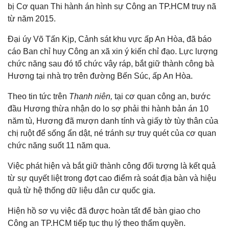
bị Cơ quan Thi hành án hình sự Công an TP.HCM truy nã
từ năm 2015.
Đại úy Võ Tấn Kịp, Cảnh sát khu vực ấp An Hòa, đã báo
cáo Ban chỉ huy Công an xã xin ý kiến chỉ đạo. Lực lượng
chức năng sau đó tổ chức vây ráp, bắt giữ thành công bà
Hương tại nhà trọ trên đường Bến Súc, ấp An Hòa.
Theo tin tức trên
Thanh niên,
tại cơ quan công an, bước
đầu Hương thừa nhận do lo sợ phải thi hành bản án 10
năm tù, Hương đã mượn danh tính và giấy tờ tùy thân của
chị ruột để sống ẩn dật, né tránh sự truy quét của cơ quan
chức năng suốt 11 năm qua.
Việc phát hiện và bắt giữ thành công đối tượng là kết quả
từ sự quyết liệt trong đợt cao điểm rà soát địa bàn và hiệu
quả từ hệ thống dữ liệu dân cư quốc gia.
Hiện hồ sơ vụ việc đã được hoàn tất để bàn giao cho
Công an TP.HCM tiếp tục thụ lý theo thẩm quyền.