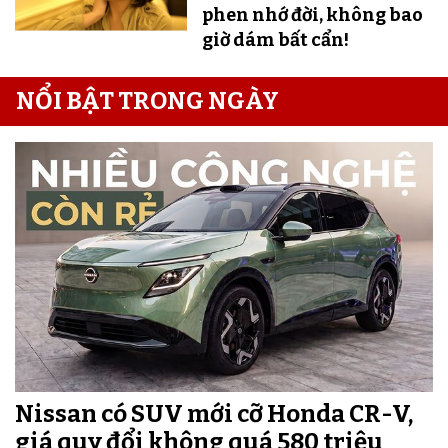
phen nhớ đời, không bao
giờ dám bất cẩn!
NỔI BẬT TRONG NGÀY
Nissan có SUV mới cỡ Honda CR-V,
giá quy đổi không quá 580 triệu