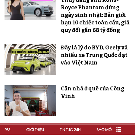
Thúy đăng ảnh Rolls-
Royce Phantom đúng
ngày sinh nhật: Bản giới
hạn 10 chiếc toàn cầu, giá
quy đổi gần 68 tỷ đồng
Đây là lý do BYD, Geely và
nhiều xe Trung Quốc ồ ạt
vào Việt Nam
Căn nhà ở quê của Công
Vinh
RSS
GIỚI THIỆU
TIN TỨC 24H
BÁO MỚI