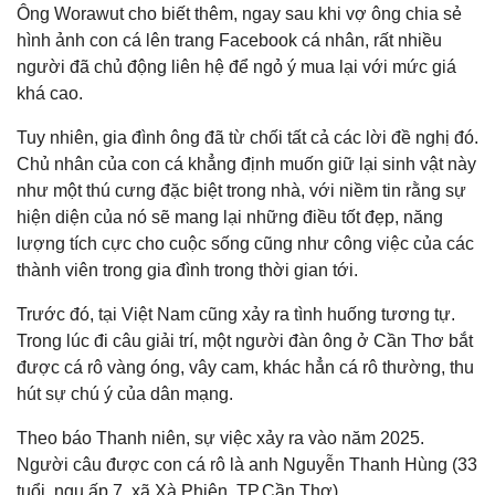
Ông Worawut cho biết thêm, ngay sau khi vợ ông chia sẻ
hình ảnh con cá lên trang Facebook cá nhân, rất nhiều
người đã chủ động liên hệ để ngỏ ý mua lại với mức giá
khá cao.
Tuy nhiên, gia đình ông đã từ chối tất cả các lời đề nghị đó.
Chủ nhân của con cá khẳng định muốn giữ lại sinh vật này
như một thú cưng đặc biệt trong nhà, với niềm tin rằng sự
hiện diện của nó sẽ mang lại những điều tốt đẹp, năng
lượng tích cực cho cuộc sống cũng như công việc của các
thành viên trong gia đình trong thời gian tới.
Trước đó, tại Việt Nam cũng xảy ra tình huống tương tự.
Trong lúc đi câu giải trí, một người đàn ông ở Cần Thơ bắt
được cá rô vàng óng, vây cam, khác hẳn cá rô thường, thu
hút sự chú ý của dân mạng.
Theo báo Thanh niên, sự việc xảy ra vào năm 2025.
Người câu được con cá rô là anh Nguyễn Thanh Hùng (33
tuổi, ngụ ấp 7, xã Xà Phiên, TP.Cần Thơ).