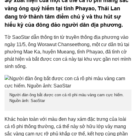
Sự xuất hiện của một cá thể cá rô phi mang sắc
vàng óng quý hiếm tại tỉnh Phayao, Thái Lan
đang trở thành tâm điểm chú ý và thu hút sự
hiếu kỳ của đông đảo người dân địa phương.
Tờ SaoStar dẫn thông tin từ truyền thông địa phương vào
ngày 11/5, ông Worawut Chanseethong, một cư dân trú tại
phường Mae Ka, huyện Mueang, tỉnh Phayao, đã tình cờ
phát hiện và bắt được con cá này tại khu vực gần nơi mình
sinh sống.
Người đàn ông bắt được con cá rô phi màu vàng cam cực hiếm.
Nguồn ảnh: SaoStar
Khác hoàn toàn với màu đen hay xám đặc trưng của loài
cá rô phi thông thường, cá thể này sở hữu lớp vảy mang
sắc vàng cam rực rỡ phủ khắp cơ thể, kết hợp cùng phần