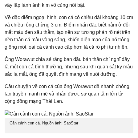
vây lấp lánh ánh kim vô cùng nổi bật.
Về đặc điểm ngoại hình, con cá có chiều dài khoảng 10 cm
và chiều rộng chừng 3 cm. Điểm nhấn đặc biệt nằm ở đôi
mắt màu đen sâu thẳm, tạo nên sự tương phản rõ nét trên
nền thân cá màu vàng sáng, khiến diện mạo của nó trông
giống một loài cá cảnh cao cấp hơn là cá rô phi tự nhiên.
Ông Worawut chia sẻ rằng ban đầu bản thân chỉ nghĩ đây
là một con cá bình thường, nhưng sau khi quan sát kỹ màu
sắc lạ mắt, ông đã quyết định mang về nuôi dưỡng.
Câu chuyện về con cá của ông Worawut đã nhanh chóng
lan truyền mạnh mẽ và nhận được sự quan tâm lớn từ
cộng đồng mạng Thái Lan.
Cận cảnh con cá. Nguồn ảnh: SaoStar