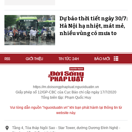
Dự báo thời tiết ngày 30/7:
Hà Nội hạ nhiệt, mát mẻ,
nhiều vùng có mưa to
RSS
GIỚI THIỆU
TIN TỨC 24H
BÁO MỚI
https://m.doisongphapluat.nguoiduatin.vn
Giấy phép số 12/GP-CBC của Cục Báo chí cấp ngày 17/7/2020
Tổng biên tập: Phạm Quốc Huy
Vui lòng dẫn nguồn "nguoiduatin.vn" khi bạn phát hành lại thông tin từ
website này.
Tầng 4, Tòa tháp Ngôi Sao - Star Tower, đường Dương Đình Nghệ -