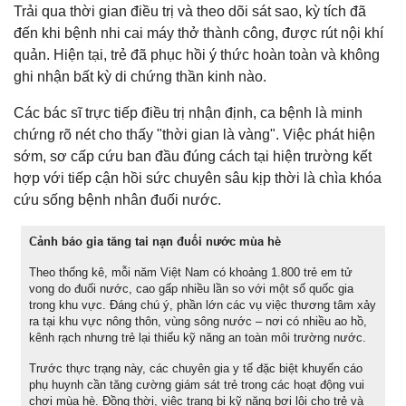
Trải qua thời gian điều trị và theo dõi sát sao, kỳ tích đã
đến khi bệnh nhi cai máy thở thành công, được rút nội khí
quản. Hiện tại, trẻ đã phục hồi ý thức hoàn toàn và không
ghi nhận bất kỳ di chứng thần kinh nào.
Các bác sĩ trực tiếp điều trị nhận định, ca bệnh là minh
chứng rõ nét cho thấy "thời gian là vàng". Việc phát hiện
sớm, sơ cấp cứu ban đầu đúng cách tại hiện trường kết
hợp với tiếp cận hồi sức chuyên sâu kịp thời là chìa khóa
cứu sống bệnh nhân đuối nước.
Cảnh báo gia tăng tai nạn đuối nước mùa hè
Theo thống kê, mỗi năm Việt Nam có khoảng 1.800 trẻ em tử
vong do đuối nước, cao gấp nhiều lần so với một số quốc gia
trong khu vực. Đáng chú ý, phần lớn các vụ việc thương tâm xảy
ra tại khu vực nông thôn, vùng sông nước – nơi có nhiều ao hồ,
kênh rạch nhưng trẻ lại thiếu kỹ năng an toàn môi trường nước.
Trước thực trạng này, các chuyên gia y tế đặc biệt khuyến cáo
phụ huynh cần tăng cường giám sát trẻ trong các hoạt động vui
chơi mùa hè. Đồng thời, việc trang bị kỹ năng bơi lội cho trẻ và