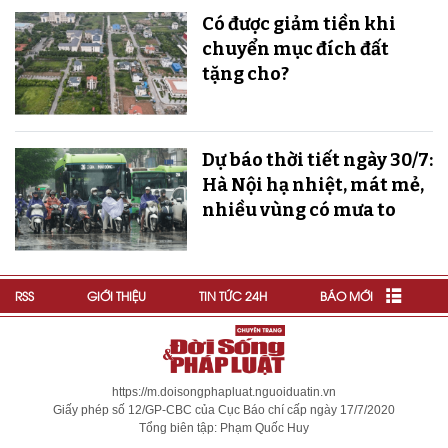
Có được giảm tiền khi
chuyển mục đích đất
tặng cho?
Dự báo thời tiết ngày 30/7:
Hà Nội hạ nhiệt, mát mẻ,
nhiều vùng có mưa to
RSS
GIỚI THIỆU
TIN TỨC 24H
BÁO MỚI
https://m.doisongphapluat.nguoiduatin.vn
Giấy phép số 12/GP-CBC của Cục Báo chí cấp ngày 17/7/2020
Tổng biên tập: Phạm Quốc Huy