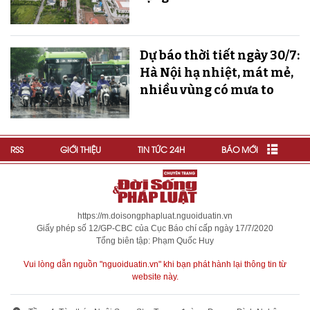
Dự báo thời tiết ngày 30/7:
Hà Nội hạ nhiệt, mát mẻ,
nhiều vùng có mưa to
RSS
GIỚI THIỆU
TIN TỨC 24H
BÁO MỚI
https://m.doisongphapluat.nguoiduatin.vn
Giấy phép số 12/GP-CBC của Cục Báo chí cấp ngày 17/7/2020
Tổng biên tập: Phạm Quốc Huy
Vui lòng dẫn nguồn "nguoiduatin.vn" khi bạn phát hành lại thông tin từ
website này.