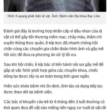
Hình X-quang phát hiện dị vật. Ảnh: Bệnh viện Đa khoa Bạc Liêu
Đánh giá đây là trường hợp khẩn cấp vì đầu nhọn của dị
vật có thể gây tổn thương niêm mạc, chảy máu, thậm chí
xuyên thủng thực quản, ê-kíp trực đã nhanh chóng hội
chẩn cùng các chuyên gia chẩn đoán hình ảnh và gây mê
hồi sức để đưa ra phương án xử lý tối ưu.
Sau khi hội chẩn, ê kíp bác sĩ tiến hành nội soi gây mê để
gắp dị vật. Nhờ phối hợp giữa các chuyên khoa, chiếc
bông tai được lấy ra an toàn trong thời gian ngắn.
Hiện sức khỏe bệnh nhi ổn định, tỉnh táo và đang tiếp tục
được theo dõi tại bệnh viện.
Các bác sĩ khuyến cáo trẻ từ 6 tháng đến 3 tuổi thường có
thói quen đưa đồ vật vào miệng nên nguy cơ nuốt dị vật rất