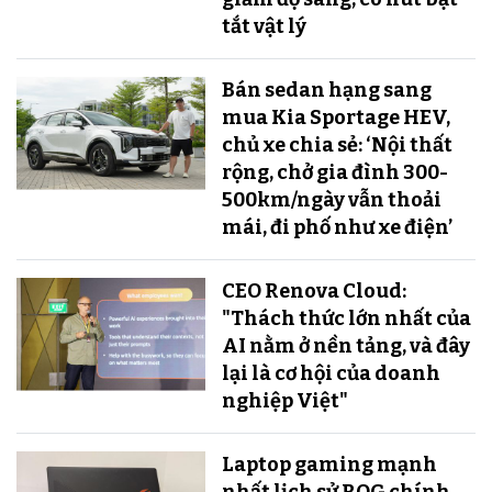
tắt vật lý
Bán sedan hạng sang
mua Kia Sportage HEV,
chủ xe chia sẻ: ‘Nội thất
rộng, chở gia đình 300-
500km/ngày vẫn thoải
mái, đi phố như xe điện’
CEO Renova Cloud:
"Thách thức lớn nhất của
AI nằm ở nền tảng, và đây
lại là cơ hội của doanh
nghiệp Việt"
Laptop gaming mạnh
nhất lịch sử ROG chính