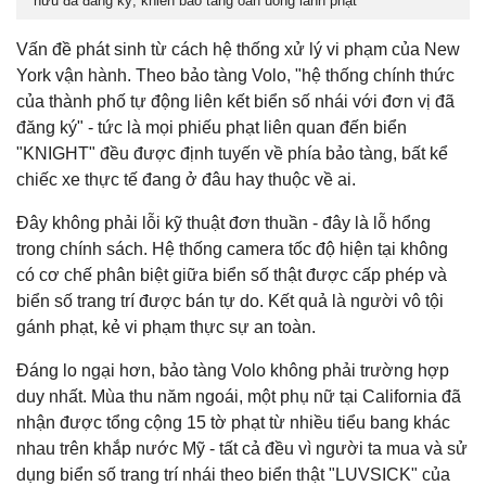
hữu đã đăng ký, khiến bảo tàng oan uổng lãnh phạt
Vấn đề phát sinh từ cách hệ thống xử lý vi phạm của New
York vận hành. Theo bảo tàng Volo, "hệ thống chính thức
của thành phố tự động liên kết biển số nhái với đơn vị đã
đăng ký" - tức là mọi phiếu phạt liên quan đến biển
"KNIGHT" đều được định tuyến về phía bảo tàng, bất kể
chiếc xe thực tế đang ở đâu hay thuộc về ai.
Đây không phải lỗi kỹ thuật đơn thuần - đây là lỗ hổng
trong chính sách. Hệ thống camera tốc độ hiện tại không
có cơ chế phân biệt giữa biển số thật được cấp phép và
biển số trang trí được bán tự do. Kết quả là người vô tội
gánh phạt, kẻ vi phạm thực sự an toàn.
Đáng lo ngại hơn, bảo tàng Volo không phải trường hợp
duy nhất. Mùa thu năm ngoái, một phụ nữ tại California đã
nhận được tổng cộng 15 tờ phạt từ nhiều tiểu bang khác
nhau trên khắp nước Mỹ - tất cả đều vì người ta mua và sử
dụng biển số trang trí nhái theo biển thật "LUVSICK" của