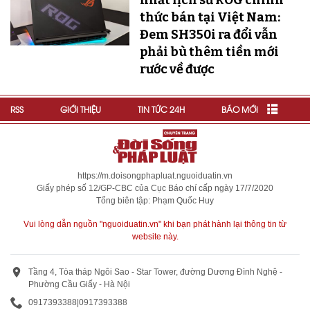
thức bán tại Việt Nam:
Đem SH350i ra đổi vẫn
phải bù thêm tiền mới
rước về được
RSS
GIỚI THIỆU
TIN TỨC 24H
BÁO MỚI
https://m.doisongphapluat.nguoiduatin.vn
Giấy phép số 12/GP-CBC của Cục Báo chí cấp ngày 17/7/2020
Tổng biên tập: Phạm Quốc Huy
Vui lòng dẫn nguồn "nguoiduatin.vn" khi bạn phát hành lại thông tin từ
website này.
Tầng 4, Tòa tháp Ngôi Sao - Star Tower, đường Dương Đình Nghệ -
Phường Cầu Giấy - Hà Nội
0917393388
|
0917393388