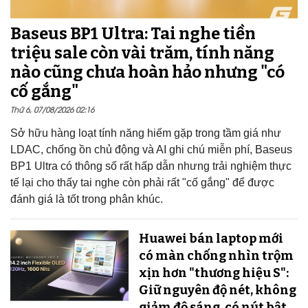
Baseus BP1 Ultra: Tai nghe tiền
triệu sale còn vài trăm, tính năng
nào cũng chưa hoàn hảo nhưng "có
cố gắng"
Thứ 6, 07/08/2026 02:16
Sở hữu hàng loạt tính năng hiếm gặp trong tầm giá như
LDAC, chống ồn chủ động và AI ghi chú miễn phí, Baseus
BP1 Ultra có thông số rất hấp dẫn nhưng trải nghiệm thực
tế lại cho thấy tai nghe còn phải rất "cố gắng" để được
đánh giá là tốt trong phân khúc.
Huawei bán laptop mới
có màn chống nhìn trộm
xịn hơn "thương hiệu S":
Giữ nguyên độ nét, không
giảm độ sáng, có nút bật