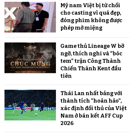
Mỹ nam Việt bị từ chối
cho casting vì quá đẹp,
đóng phim không được
phép mở miệng
Game thủ Lineage W bỡ
ngỡ, thích nghi và “bóc
tem” trận Công Thành
Chiến Thành Kent đầu
tiên
Thái Lan nhất bảng với
thành tích "hoàn hảo",
xác định đối thủ của Việt
Nam ở bán kết AFF Cup
2026