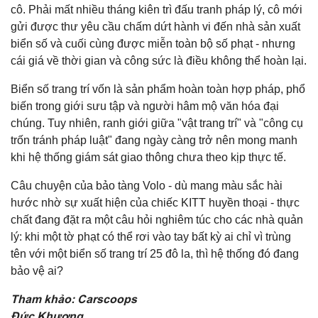
cô. Phải mất nhiều tháng kiên trì đấu tranh pháp lý, cô mới
gửi được thư yêu cầu chấm dứt hành vi đến nhà sản xuất
biển số và cuối cùng được miễn toàn bộ số phạt - nhưng
cái giá về thời gian và công sức là điều không thể hoàn lại.
Biển số trang trí vốn là sản phẩm hoàn toàn hợp pháp, phổ
biến trong giới sưu tập và người hâm mộ văn hóa đại
chúng. Tuy nhiên, ranh giới giữa "vật trang trí" và "công cụ
trốn tránh pháp luật" đang ngày càng trở nên mong manh
khi hệ thống giám sát giao thông chưa theo kịp thực tế.
Câu chuyện của bảo tàng Volo - dù mang màu sắc hài
hước nhờ sự xuất hiện của chiếc KITT huyền thoại - thực
chất đang đặt ra một câu hỏi nghiêm túc cho các nhà quản
lý: khi một tờ phạt có thể rơi vào tay bất kỳ ai chỉ vì trùng
tên với một biển số trang trí 25 đô la, thì hệ thống đó đang
bảo vệ ai?
Tham khảo: Carscoops
Đức Khương