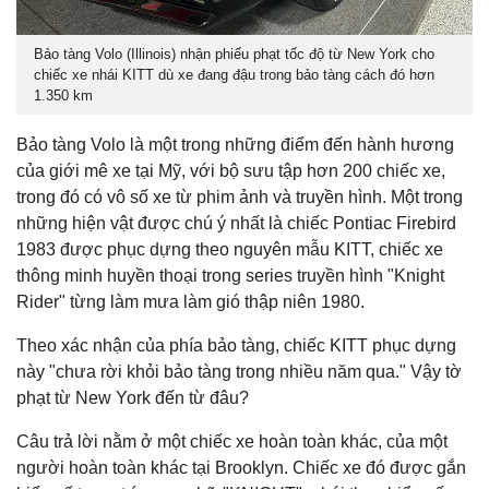
Bảo tàng Volo (Illinois) nhận phiếu phạt tốc độ từ New York cho
chiếc xe nhái KITT dù xe đang đậu trong bảo tàng cách đó hơn
1.350 km
Bảo tàng Volo là một trong những điểm đến hành hương
của giới mê xe tại Mỹ, với bộ sưu tập hơn 200 chiếc xe,
trong đó có vô số xe từ phim ảnh và truyền hình. Một trong
những hiện vật được chú ý nhất là chiếc Pontiac Firebird
1983 được phục dựng theo nguyên mẫu KITT, chiếc xe
thông minh huyền thoại trong series truyền hình "Knight
Rider" từng làm mưa làm gió thập niên 1980.
Theo xác nhận của phía bảo tàng, chiếc KITT phục dựng
này "chưa rời khỏi bảo tàng trong nhiều năm qua." Vậy tờ
phạt từ New York đến từ đâu?
Câu trả lời nằm ở một chiếc xe hoàn toàn khác, của một
người hoàn toàn khác tại Brooklyn. Chiếc xe đó được gắn